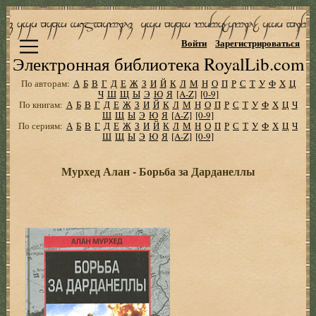
Войти
Зарегистрироваться
Электронная библиотека RoyalLib.com
По авторам:
А
Б
В
Г
Д
Е
Ж
З
И
Й
К
Л
М
Н
О
П
Р
С
Т
У
Ф
Х
Ц
Ч
Ш
Щ
Ы
Э
Ю
Я
[A-Z]
[0-9]
По книгам:
А
Б
В
Г
Д
Е
Ж
З
И
Й
К
Л
М
Н
О
П
Р
С
Т
У
Ф
Х
Ц
Ч
Ш
Щ
Ы
Э
Ю
Я
[A-Z]
[0-9]
По сериям:
А
Б
В
Г
Д
Е
Ж
З
И
Й
К
Л
М
Н
О
П
Р
С
Т
У
Ф
Х
Ц
Ч
Ш
Щ
Ы
Э
Ю
Я
[A-Z]
[0-9]
Мурхед Алан - Борьба за Дарданеллы