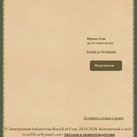
Мурхед Алан
другие книги автора:
Борьба за Дарданеллы
Поделиться
Оставить отзыв о книге
© Электронная библиотека RoyalLib.Com, 2010-2026. Контактный e-mail:
royallib.ru@gmail.com
|
Авторам и правообладателям