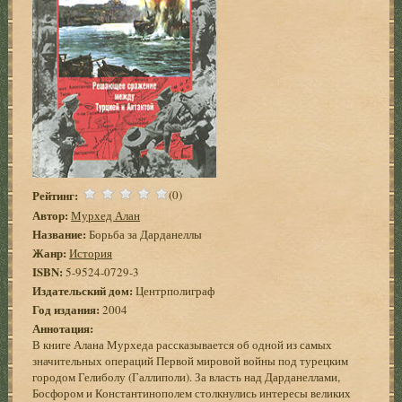
Рейтинг:
(0)
Автор:
Мурхед Алан
Название:
Борьба за Дарданеллы
Жанр:
История
ISBN:
5-9524-0729-3
Издательский дом:
Центрполиграф
Год издания:
2004
Аннотация:
В книге Алана Мурхеда рассказывается об одной из самых
значительных операций Первой мировой войны под турецким
городом Гелиболу (Галлиполи). За власть над Дарданеллами,
Босфором и Константинополем столкнулись интересы великих