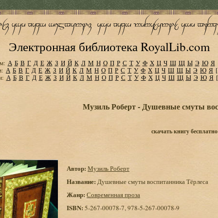
Электронная библиотека RoyalLib.com
м:
А
Б
В
Г
Д
Е
Ж
З
И
Й
К
Л
М
Н
О
П
Р
С
Т
У
Ф
Х
Ц
Ч
Ш
Щ
Ы
Э
Ю
Я
м:
А
Б
В
Г
Д
Е
Ж
З
И
Й
К
Л
М
Н
О
П
Р
С
Т
У
Ф
Х
Ц
Ч
Ш
Щ
Ы
Э
Ю
Я
м:
А
Б
В
Г
Д
Е
Ж
З
И
Й
К
Л
М
Н
О
П
Р
С
Т
У
Ф
Х
Ц
Ч
Ш
Щ
Ы
Э
Ю
Я
Музиль Роберт - Душевные смуты во
скачать книгу бесплатно
Автор:
Музиль Роберт
Название:
Душевные смуты воспитанника Тёрлеса
Жанр:
Современная проза
ISBN:
5-267-00078-7, 978-5-267-00078-9