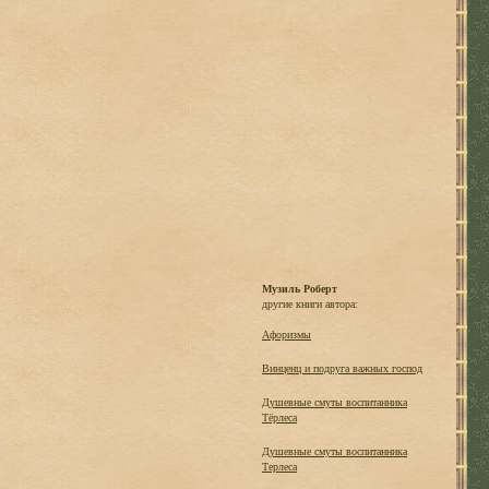
Музиль Роберт
другие книги автора:
Афоризмы
Винценц и подруга важных господ
Душевные смуты воспитанника
Тёрлеса
Душевные смуты воспитанника
Терлеса