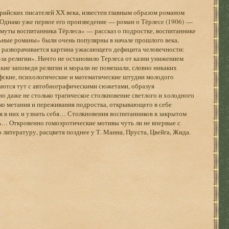
рийских писателей ХХ века, известен главным образом романом
. Однако уже первое его произведение — роман о Тёрлесе (1906) —
муты воспитанника Тёрлеса» — рассказ о подростке, воспитаннике
ьные романы» были очень популярны в начале прошлого века,
е разворачивается картина ужасающего дефицита человечности:
-за религии». Ничто не остановило Терлеса от казни унижением
кие заповеди религии и морали не помешали, словно никаких
офские, психологические и математические штудии молодого
аются тут с автобиографическими сюжетами, образуя
о даже не столько трагическое столкновение светлого и холодного
лько метания и переживания подростка, открывающего в себе
 в них и узнать себя… Столкновения воспитанников в закрытом
ь… Откровенно гомоэротические мотивы чуть ли не впервые с
литературу, расцветя позднее у Т. Манна, Пруста, Цвейга, Жида.