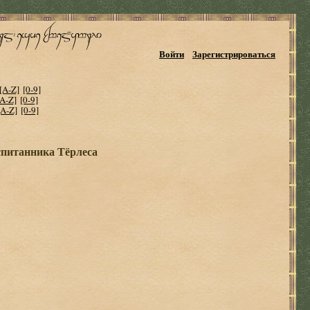
Войти
Зарегистрироваться
[A-Z]
[0-9]
[A-Z]
[0-9]
[A-Z]
[0-9]
спитанника Тёрлеса