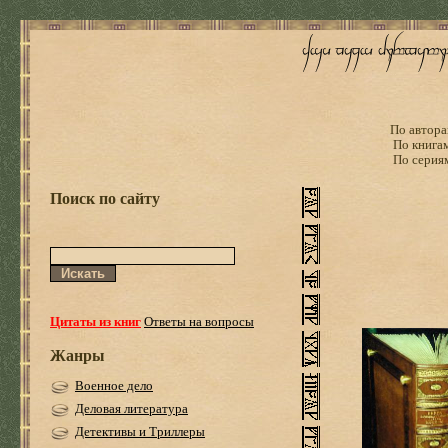
По автора
По книга
По серия
Поиск по сайту
Цитаты из книг
Ответы на вопросы
Жанры
Военное дело
Деловая литература
Детективы и Триллеры