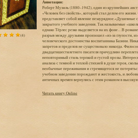
Аннотация:
Роберт Музиль (1880–1942), один из крупнейших авст
«Человек без свойств», который стал делом его жизни
представляет собой явление незаурядное.«Душевные с
закрытого учебного заведения. Так называемые «школ
однако Тёрлес резко выделяется на их фоне…В роман
(4)
разрыв между друзьями произошел «из-за глупости, из
человеческого достоинства воспитанника Базини. Ника
запретов и пределов не существовало никогда. Филос
двадцатишестилетнего писателя причудливо переплет
неповторимый стиль терпкой и густой прозы. Интересн
анализа с темной и теплой стихией в душе героя, ско
необычные переживания и стремящегося не потеряться
учебном заведении порождают и жестокость, и любов
античных времен вернулись с этим романом в высокую 
Читать книгу Online