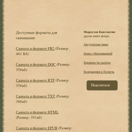
Доступные форматы для
Мзареулов Константин
другие книги автора:
скачивания:
Августовские танки
Скачать в формате FB2
(Размер:
461 Кб)
Битва с Непознаваемой
Варианты без выбора
Скачать в формате DOC
(Размер:
356кб)
Возвращение в Полночь
Скачать в формате RTF
(Размер:
Поделиться
356кб)
Скачать в формате TXT
(Размер:
386кб)
Скачать в формате HTML
(Размер: 391кб)
Скачать в формате EPUB
(Размер: