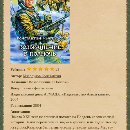
Рейтинг:
(2)
Автор:
Мзареулов Константин
Название:
Возвращение в Полночь
Жанр:
Боевая фантастика
Издательский дом:
АРМАДА: «Издательство Альфа-книга»,
2004
Год издания:
2004
Аннотация:
Начало XXII века не слишком похоже на Полдень человеческой
истории. Земля перенаселена, наука в кризисе, и не видно выхода
из тупика.Казалось бы, талантливому ученому-физику Марату