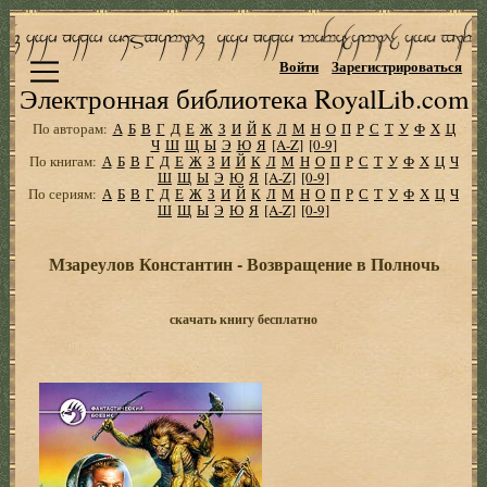
Войти
Зарегистрироваться
Электронная библиотека RoyalLib.com
По авторам:
А
Б
В
Г
Д
Е
Ж
З
И
Й
К
Л
М
Н
О
П
Р
С
Т
У
Ф
Х
Ц
Ч
Ш
Щ
Ы
Э
Ю
Я
[A-Z]
[0-9]
По книгам:
А
Б
В
Г
Д
Е
Ж
З
И
Й
К
Л
М
Н
О
П
Р
С
Т
У
Ф
Х
Ц
Ч
Ш
Щ
Ы
Э
Ю
Я
[A-Z]
[0-9]
По сериям:
А
Б
В
Г
Д
Е
Ж
З
И
Й
К
Л
М
Н
О
П
Р
С
Т
У
Ф
Х
Ц
Ч
Ш
Щ
Ы
Э
Ю
Я
[A-Z]
[0-9]
Мзареулов Константин - Возвращение в Полночь
скачать книгу бесплатно