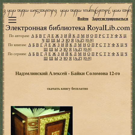
Войти
Зарегистрироваться
Электронная библиотека RoyalLib.com
По авторам:
А
Б
В
Г
Д
Е
Ж
З
И
Й
К
Л
М
Н
О
П
Р
С
Т
У
Ф
Х
Ц
Ч
Ш
Щ
Ы
Э
Ю
Я
[A-Z]
[0-9]
По книгам:
А
Б
В
Г
Д
Е
Ж
З
И
Й
К
Л
М
Н
О
П
Р
С
Т
У
Ф
Х
Ц
Ч
Ш
Щ
Ы
Э
Ю
Я
[A-Z]
[0-9]
По сериям:
А
Б
В
Г
Д
Е
Ж
З
И
Й
К
Л
М
Н
О
П
Р
С
Т
У
Ф
Х
Ц
Ч
Ш
Щ
Ы
Э
Ю
Я
[A-Z]
[0-9]
Надэмлинский Алексей - Байки Соломона 12-го
скачать книгу бесплатно