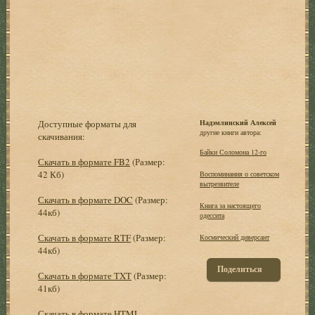
Доступные форматы для
Надэмлинский Алексей
другие книги автора:
скачивания:
Байки Соломона 12-го
Скачать в формате FB2
(Размер:
42 Кб)
Воспоминания о советском
вытрезвителе
Скачать в формате DOC
(Размер:
Книга за настоящего
44кб)
одессита
Скачать в формате RTF
(Размер:
Космический диверсант
44кб)
Поделиться
Скачать в формате TXT
(Размер:
41кб)
Скачать в формате HTML