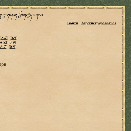
Войти
Зарегистрироваться
[A-Z]
[0-9]
[A-Z]
[0-9]
[A-Z]
[0-9]
дов