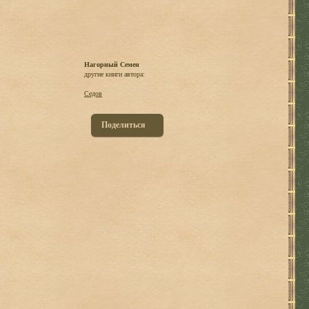
Нагорный Семен
другие книги автора:
Седов
Поделиться