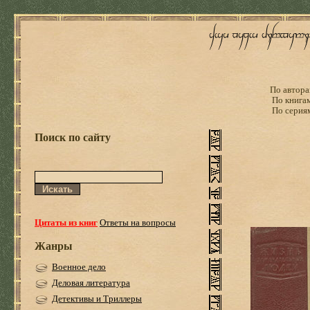
По автора
По книга
По серия
Поиск по сайту
Цитаты из книг
Ответы на вопросы
Жанры
Военное дело
Деловая литература
Детективы и Триллеры