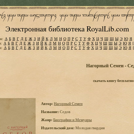
Электронная библиотека RoyalLib.com
м:
А
Б
В
Г
Д
Е
Ж
З
И
Й
К
Л
М
Н
О
П
Р
С
Т
У
Ф
Х
Ц
Ч
Ш
Щ
Ы
Э
Ю
Я
м:
А
Б
В
Г
Д
Е
Ж
З
И
Й
К
Л
М
Н
О
П
Р
С
Т
У
Ф
Х
Ц
Ч
Ш
Щ
Ы
Э
Ю
Я
м:
А
Б
В
Г
Д
Е
Ж
З
И
Й
К
Л
М
Н
О
П
Р
С
Т
У
Ф
Х
Ц
Ч
Ш
Щ
Ы
Э
Ю
Я
Нагорный Семен - Се
скачать книгу бесплатно
Автор:
Нагорный Семен
Название:
Седов
Жанр:
Биографии и Мемуары
Издательский дом:
Молодая гвардия