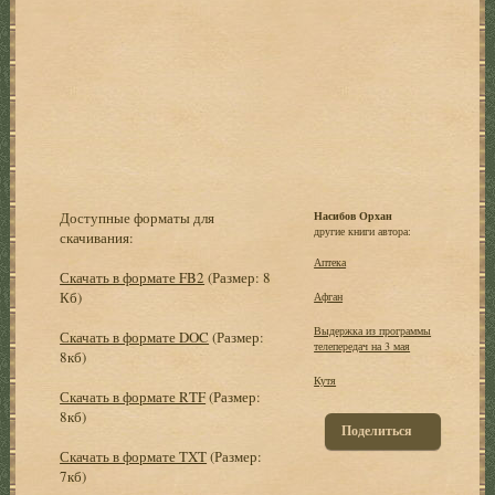
Доступные форматы для
Насибов Орхан
другие книги автора:
скачивания:
Аптека
Скачать в формате FB2
(Размер: 8
Кб)
Афган
Выдержка из программы
Скачать в формате DOC
(Размер:
телепередач на 3 мая
8кб)
Кутя
Скачать в формате RTF
(Размер:
8кб)
Поделиться
Скачать в формате TXT
(Размер:
7кб)