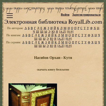
Войти
Зарегистрироваться
Электронная библиотека RoyalLib.com
По авторам:
А
Б
В
Г
Д
Е
Ж
З
И
Й
К
Л
М
Н
О
П
Р
С
Т
У
Ф
Х
Ц
Ч
Ш
Щ
Ы
Э
Ю
Я
[A-Z]
[0-9]
По книгам:
А
Б
В
Г
Д
Е
Ж
З
И
Й
К
Л
М
Н
О
П
Р
С
Т
У
Ф
Х
Ц
Ч
Ш
Щ
Ы
Э
Ю
Я
[A-Z]
[0-9]
По сериям:
А
Б
В
Г
Д
Е
Ж
З
И
Й
К
Л
М
Н
О
П
Р
С
Т
У
Ф
Х
Ц
Ч
Ш
Щ
Ы
Э
Ю
Я
[A-Z]
[0-9]
Насибов Орхан - Кутя
скачать книгу бесплатно