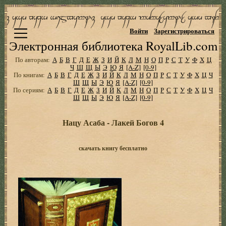
Войти
Зарегистрироваться
Электронная библиотека RoyalLib.com
По авторам:
А
Б
В
Г
Д
Е
Ж
З
И
Й
К
Л
М
Н
О
П
Р
С
Т
У
Ф
Х
Ц
Ч
Ш
Щ
Ы
Э
Ю
Я
[A-Z]
[0-9]
По книгам:
А
Б
В
Г
Д
Е
Ж
З
И
Й
К
Л
М
Н
О
П
Р
С
Т
У
Ф
Х
Ц
Ч
Ш
Щ
Ы
Э
Ю
Я
[A-Z]
[0-9]
По сериям:
А
Б
В
Г
Д
Е
Ж
З
И
Й
К
Л
М
Н
О
П
Р
С
Т
У
Ф
Х
Ц
Ч
Ш
Щ
Ы
Э
Ю
Я
[A-Z]
[0-9]
Нацу Асаба - Лакей Богов 4
скачать книгу бесплатно