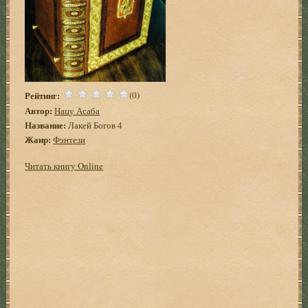
Рейтинг:
(0)
Автор:
Нацу Асаба
Название:
Лакей Богов 4
Жанр:
Фэнтези
Читать книгу Online