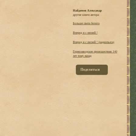
Найденов Александр
другие книги автора:
Больше света белого
Вперед и с песней !
Вперед и с песней ! (радиопьеса)
Горнозаводские происшествия 140
лет тому назад
Поделиться