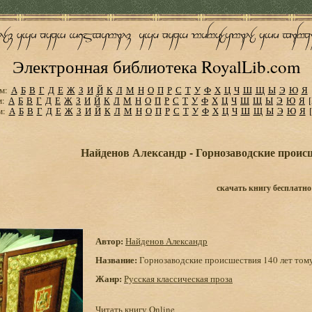
Электронная библиотека RoyalLib.com
м:
А
Б
В
Г
Д
Е
Ж
З
И
Й
К
Л
М
Н
О
П
Р
С
Т
У
Ф
Х
Ц
Ч
Ш
Щ
Ы
Э
Ю
Я
м:
А
Б
В
Г
Д
Е
Ж
З
И
Й
К
Л
М
Н
О
П
Р
С
Т
У
Ф
Х
Ц
Ч
Ш
Щ
Ы
Э
Ю
Я
м:
А
Б
В
Г
Д
Е
Ж
З
И
Й
К
Л
М
Н
О
П
Р
С
Т
У
Ф
Х
Ц
Ч
Ш
Щ
Ы
Э
Ю
Я
Найденов Александр - Горнозаводские происш
скачать книгу бесплатно
Автор:
Найденов Александр
Название:
Горнозаводские происшествия 140 лет тому
Жанр:
Русская классическая проза
Читать книгу Online