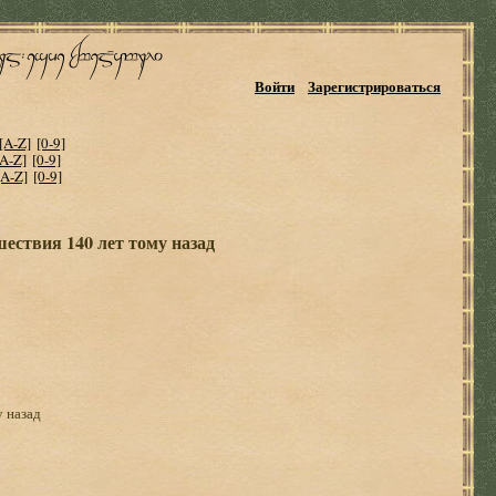
Войти
Зарегистрироваться
[A-Z]
[0-9]
[A-Z]
[0-9]
[A-Z]
[0-9]
ествия 140 лет тому назад
 назад