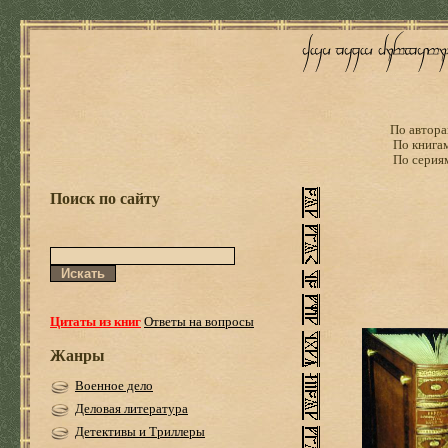
По автора
По книга
По серия
Поиск по сайту
Цитаты из книг
Ответы на вопросы
Жанры
Военное дело
Деловая литература
Детективы и Триллеры