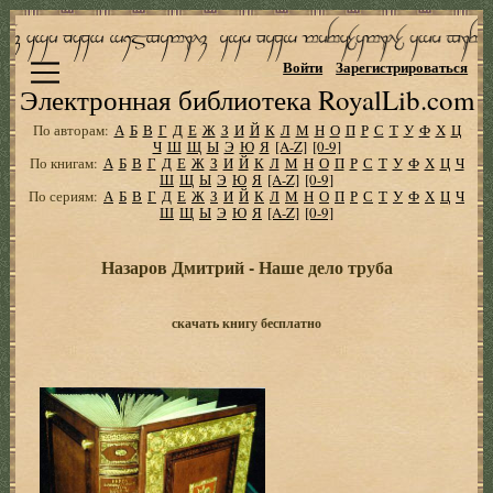
Войти
Зарегистрироваться
Электронная библиотека RoyalLib.com
По авторам:
А
Б
В
Г
Д
Е
Ж
З
И
Й
К
Л
М
Н
О
П
Р
С
Т
У
Ф
Х
Ц
Ч
Ш
Щ
Ы
Э
Ю
Я
[A-Z]
[0-9]
По книгам:
А
Б
В
Г
Д
Е
Ж
З
И
Й
К
Л
М
Н
О
П
Р
С
Т
У
Ф
Х
Ц
Ч
Ш
Щ
Ы
Э
Ю
Я
[A-Z]
[0-9]
По сериям:
А
Б
В
Г
Д
Е
Ж
З
И
Й
К
Л
М
Н
О
П
Р
С
Т
У
Ф
Х
Ц
Ч
Ш
Щ
Ы
Э
Ю
Я
[A-Z]
[0-9]
Назаров Дмитрий - Наше дело труба
скачать книгу бесплатно