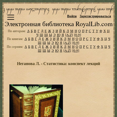
Войти
Зарегистрироваться
Электронная библиотека RoyalLib.com
По авторам:
А
Б
В
Г
Д
Е
Ж
З
И
Й
К
Л
М
Н
О
П
Р
С
Т
У
Ф
Х
Ц
Ч
Ш
Щ
Ы
Э
Ю
Я
[A-Z]
[0-9]
По книгам:
А
Б
В
Г
Д
Е
Ж
З
И
Й
К
Л
М
Н
О
П
Р
С
Т
У
Ф
Х
Ц
Ч
Ш
Щ
Ы
Э
Ю
Я
[A-Z]
[0-9]
По сериям:
А
Б
В
Г
Д
Е
Ж
З
И
Й
К
Л
М
Н
О
П
Р
С
Т
У
Ф
Х
Ц
Ч
Ш
Щ
Ы
Э
Ю
Я
[A-Z]
[0-9]
Неганова Л. - Статистика: конспект лекций