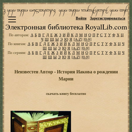
Войти
Зарегистрироваться
Электронная библиотека RoyalLib.com
По авторам:
А
Б
В
Г
Д
Е
Ж
З
И
Й
К
Л
М
Н
О
П
Р
С
Т
У
Ф
Х
Ц
Ч
Ш
Щ
Ы
Э
Ю
Я
[A-Z]
[0-9]
По книгам:
А
Б
В
Г
Д
Е
Ж
З
И
Й
К
Л
М
Н
О
П
Р
С
Т
У
Ф
Х
Ц
Ч
Ш
Щ
Ы
Э
Ю
Я
[A-Z]
[0-9]
По сериям:
А
Б
В
Г
Д
Е
Ж
З
И
Й
К
Л
М
Н
О
П
Р
С
Т
У
Ф
Х
Ц
Ч
Ш
Щ
Ы
Э
Ю
Я
[A-Z]
[0-9]
Неизвестен Автор - Истоpия Иакова о pождении
Маpии
скачать книгу бесплатно