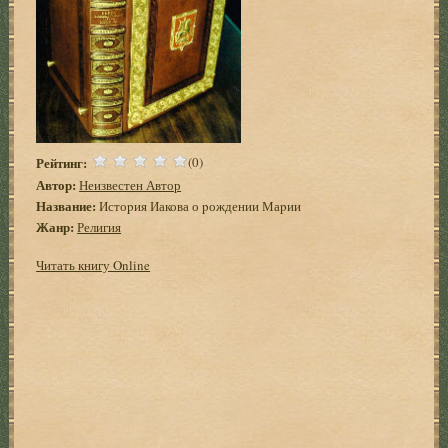
Рейтинг:
(0)
Автор:
Неизвестен Автор
Название:
Истоpия Иакова о pождении Маpии
Жанр:
Религия
Читать книгу Online