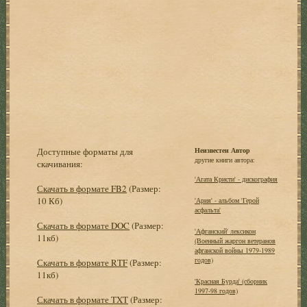
Доступные форматы для
Неизвестен Автор
другие книги автора:
скачивания:
'Агата Кристи' - дискография
Скачать в формате FB2
(Размер:
10 Кб)
'Ария' - альбом 'Герой
асфальта'
Скачать в формате DOC
(Размер:
'Афганский' лексикон
11кб)
(Военный жаргон ветеранов
афганской войны 1979-1989
годов)
Скачать в формате RTF
(Размер:
11кб)
'Красная Бурда' (сборник
1997-98 годов)
Скачать в формате TXT
(Размер: