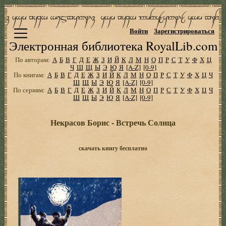
Войти
Зарегистрироваться
Электронная библиотека RoyalLib.com
По авторам:
А
Б
В
Г
Д
Е
Ж
З
И
Й
К
Л
М
Н
О
П
Р
С
Т
У
Ф
Х
Ц
Ч
Ш
Щ
Ы
Э
Ю
Я
[A-Z]
[0-9]
По книгам:
А
Б
В
Г
Д
Е
Ж
З
И
Й
К
Л
М
Н
О
П
Р
С
Т
У
Ф
Х
Ц
Ч
Ш
Щ
Ы
Э
Ю
Я
[A-Z]
[0-9]
По сериям:
А
Б
В
Г
Д
Е
Ж
З
И
Й
К
Л
М
Н
О
П
Р
С
Т
У
Ф
Х
Ц
Ч
Ш
Щ
Ы
Э
Ю
Я
[A-Z]
[0-9]
Некрасов Борис - Встречь Солнца
скачать книгу бесплатно