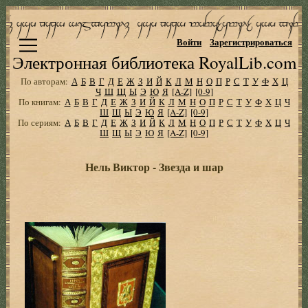
Войти
Зарегистрироваться
Электронная библиотека RoyalLib.com
По авторам:
А
Б
В
Г
Д
Е
Ж
З
И
Й
К
Л
М
Н
О
П
Р
С
Т
У
Ф
Х
Ц
Ч
Ш
Щ
Ы
Э
Ю
Я
[A-Z]
[0-9]
По книгам:
А
Б
В
Г
Д
Е
Ж
З
И
Й
К
Л
М
Н
О
П
Р
С
Т
У
Ф
Х
Ц
Ч
Ш
Щ
Ы
Э
Ю
Я
[A-Z]
[0-9]
По сериям:
А
Б
В
Г
Д
Е
Ж
З
И
Й
К
Л
М
Н
О
П
Р
С
Т
У
Ф
Х
Ц
Ч
Ш
Щ
Ы
Э
Ю
Я
[A-Z]
[0-9]
Нель Виктор - Звезда и шар