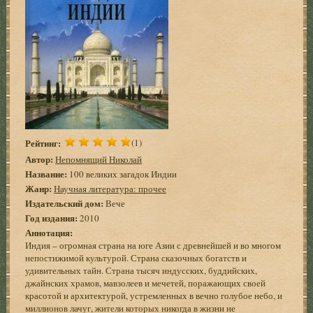
Рейтинг:
(1)
Автор:
Непомнящий Николай
Название:
100 великих загадок Индии
Жанр:
Научная литература: прочее
Издательский дом:
Вече
Год издания:
2010
Аннотация:
Индия – огромная страна на юге Азии с древнейшей и во многом
непостижимой культурой. Страна сказочных богатств и
удивительных тайн. Страна тысяч индусских, буддийских,
джайнских храмов, мавзолеев и мечетей, поражающих своей
красотой и архитектурой, устремленных в вечно голубое небо, и
миллионов лачуг, жители которых никогда в жизни не