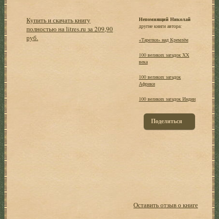
Купить и скачать книгу
Непомнящий Николай
другие книги автора:
полностью на litres.ru за 209,90
руб.
«Тарелки» над Кремлём
100 великих загадок XX
века
100 великих загадок
Африки
100 великих загадок Индии
Поделиться
Оставить отзыв о книге