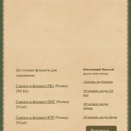
Доступные форматы для
Непомнящий Николай
другие книги автора:
скачивания:
«Тарелки» над Кремлём
Скачать в формате FB2
(Размер:
288 Кб)
100 великих загадок XX
века
Скачать в формате DOC
(Размер:
100 великих загадок
292кб)
Африки
Скачать в формате RTF
(Размер:
100 великих загадок Индии
292кб)
Поделиться