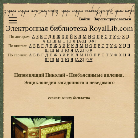
Войти
Зарегистрироваться
Электронная библиотека RoyalLib.com
По авторам:
А
Б
В
Г
Д
Е
Ж
З
И
Й
К
Л
М
Н
О
П
Р
С
Т
У
Ф
Х
Ц
Ч
Ш
Щ
Ы
Э
Ю
Я
[A-Z]
[0-9]
По книгам:
А
Б
В
Г
Д
Е
Ж
З
И
Й
К
Л
М
Н
О
П
Р
С
Т
У
Ф
Х
Ц
Ч
Ш
Щ
Ы
Э
Ю
Я
[A-Z]
[0-9]
По сериям:
А
Б
В
Г
Д
Е
Ж
З
И
Й
К
Л
М
Н
О
П
Р
С
Т
У
Ф
Х
Ц
Ч
Ш
Щ
Ы
Э
Ю
Я
[A-Z]
[0-9]
Непомнящий Николай - Необъяснимые явления,
Энциклопедия загадочного и неведомого
скачать книгу бесплатно