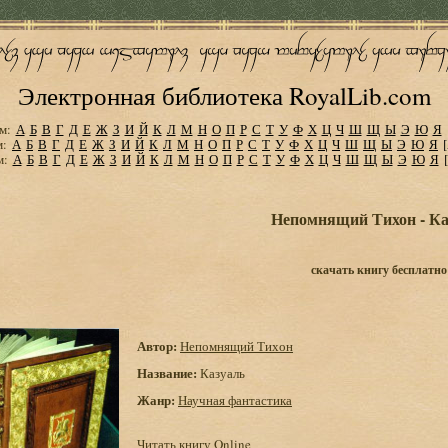
Электронная библиотека RoyalLib.com
м:
А
Б
В
Г
Д
Е
Ж
З
И
Й
К
Л
М
Н
О
П
Р
С
Т
У
Ф
Х
Ц
Ч
Ш
Щ
Ы
Э
Ю
Я
м:
А
Б
В
Г
Д
Е
Ж
З
И
Й
К
Л
М
Н
О
П
Р
С
Т
У
Ф
Х
Ц
Ч
Ш
Щ
Ы
Э
Ю
Я
м:
А
Б
В
Г
Д
Е
Ж
З
И
Й
К
Л
М
Н
О
П
Р
С
Т
У
Ф
Х
Ц
Ч
Ш
Щ
Ы
Э
Ю
Я
Непомнящий Тихон - Ка
скачать книгу бесплатно
Автор:
Непомнящий Тихон
Название:
Казуаль
Жанр:
Научная фантастика
Читать книгу Online