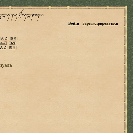
Войти
Зарегистрироваться
[A-Z]
[0-9]
[A-Z]
[0-9]
[A-Z]
[0-9]
зуаль