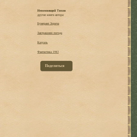
Непомнящий Тихон
другие книги автора:
Бумеранг Зорича
Завтрашняя погода
Казуаль
Фантастика 1983
Поделиться