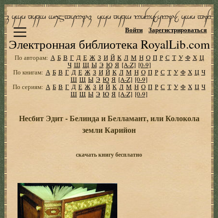
Войти
Зарегистрироваться
Электронная библиотека RoyalLib.com
По авторам:
А
Б
В
Г
Д
Е
Ж
З
И
Й
К
Л
М
Н
О
П
Р
С
Т
У
Ф
Х
Ц
Ч
Ш
Щ
Ы
Э
Ю
Я
[A-Z]
[0-9]
По книгам:
А
Б
В
Г
Д
Е
Ж
З
И
Й
К
Л
М
Н
О
П
Р
С
Т
У
Ф
Х
Ц
Ч
Ш
Щ
Ы
Э
Ю
Я
[A-Z]
[0-9]
По сериям:
А
Б
В
Г
Д
Е
Ж
З
И
Й
К
Л
М
Н
О
П
Р
С
Т
У
Ф
Х
Ц
Ч
Ш
Щ
Ы
Э
Ю
Я
[A-Z]
[0-9]
Несбит Эдит - Белинда и Белламант, или Колокола
земли Карийон
скачать книгу бесплатно