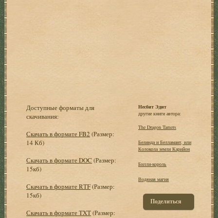
Доступные форматы для
Несбит Эдит
другие книги автора:
скачивания:
The Dragon Tamers
Скачать в формате FB2
(Размер:
14 Кб)
Белинда и Белламант, или
Колокола земли Карийон
Скачать в формате DOC
(Размер:
Билли-король
15кб)
Водяная магия
Скачать в формате RTF
(Размер:
15кб)
Поделиться
Скачать в формате TXT
(Размер: