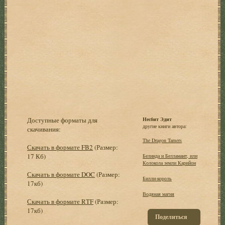
Доступные форматы для
Несбит Эдит
другие книги автора:
скачивания:
The Dragon Tamers
Скачать в формате FB2
(Размер:
17 Кб)
Белинда и Белламант, или
Колокола земли Карийон
Скачать в формате DOC
(Размер:
Билли-король
17кб)
Водяная магия
Скачать в формате RTF
(Размер:
17кб)
Поделиться