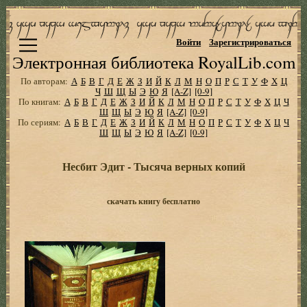
Войти
Зарегистрироваться
Электронная библиотека RoyalLib.com
По авторам:
А
Б
В
Г
Д
Е
Ж
З
И
Й
К
Л
М
Н
О
П
Р
С
Т
У
Ф
Х
Ц
Ч
Ш
Щ
Ы
Э
Ю
Я
[A-Z]
[0-9]
По книгам:
А
Б
В
Г
Д
Е
Ж
З
И
Й
К
Л
М
Н
О
П
Р
С
Т
У
Ф
Х
Ц
Ч
Ш
Щ
Ы
Э
Ю
Я
[A-Z]
[0-9]
По сериям:
А
Б
В
Г
Д
Е
Ж
З
И
Й
К
Л
М
Н
О
П
Р
С
Т
У
Ф
Х
Ц
Ч
Ш
Щ
Ы
Э
Ю
Я
[A-Z]
[0-9]
Несбит Эдит - Тысяча верных копий
скачать книгу бесплатно