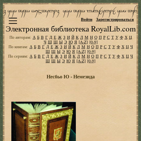
Войти
Зарегистрироваться
Электронная библиотека RoyalLib.com
По авторам:
А
Б
В
Г
Д
Е
Ж
З
И
Й
К
Л
М
Н
О
П
Р
С
Т
У
Ф
Х
Ц
Ч
Ш
Щ
Ы
Э
Ю
Я
[A-Z]
[0-9]
По книгам:
А
Б
В
Г
Д
Е
Ж
З
И
Й
К
Л
М
Н
О
П
Р
С
Т
У
Ф
Х
Ц
Ч
Ш
Щ
Ы
Э
Ю
Я
[A-Z]
[0-9]
По сериям:
А
Б
В
Г
Д
Е
Ж
З
И
Й
К
Л
М
Н
О
П
Р
С
Т
У
Ф
Х
Ц
Ч
Ш
Щ
Ы
Э
Ю
Я
[A-Z]
[0-9]
Несбьо Ю - Немезида