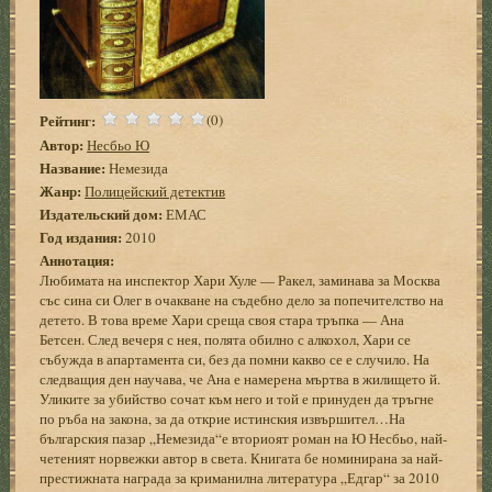
Рейтинг:
(0)
Автор:
Несбьо Ю
Название:
Немезида
Жанр:
Полицейский детектив
Издательский дом:
ЕМАС
Год издания:
2010
Аннотация:
Любимата на инспектор Хари Хуле — Ракел, заминава за Москва
със сина си Олег в очакване на съдебно дело за попечителство на
детето. В това време Хари среща своя стара тръпка — Ана
Бетсен. След вечеря с нея, полята обилно с алкохол, Хари се
събужда в апартамента си, без да помни какво се е случило. На
следващия ден научава, че Ана е намерена мъртва в жилището й.
Уликите за убийство сочат към него и той е принуден да тръгне
по ръба на закона, за да открие истинския извършител…На
българския пазар „Немезида“е вториоят роман на Ю Несбьо, най-
четеният норвежки автор в света. Книгата бе номинирана за най-
престижната награда за криманилна литература „Едгар“ за 2010