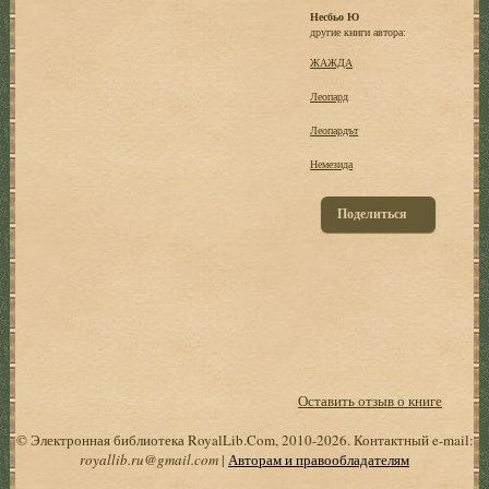
Несбьо Ю
другие книги автора:
ЖАЖДА
Леопард
Леопардът
Немезида
Поделиться
Оставить отзыв о книге
© Электронная библиотека RoyalLib.Com, 2010-2026. Контактный e-mail:
royallib.ru@gmail.com
|
Авторам и правообладателям