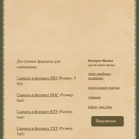
Доступные форматы для
Нестеров Михаил
другие книги автора:
скачивания:
Агент ливийского
Скачать в формате FB2
(Размер: 5
полковника
Кб)
Агент силовой разведки
Скачать в формате DOC
(Размер:
Афанасия
6кб)
Байкал, река Лена
Скачать в формате RTF
(Размер:
6кб)
Поделиться
Скачать в формате TXT
(Размер:
5кб)