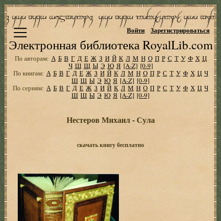
Войти
Зарегистрироваться
Электронная библиотека RoyalLib.com
По авторам:
А
Б
В
Г
Д
Е
Ж
З
И
Й
К
Л
М
Н
О
П
Р
С
Т
У
Ф
Х
Ц
Ч
Ш
Щ
Ы
Э
Ю
Я
[A-Z]
[0-9]
По книгам:
А
Б
В
Г
Д
Е
Ж
З
И
Й
К
Л
М
Н
О
П
Р
С
Т
У
Ф
Х
Ц
Ч
Ш
Щ
Ы
Э
Ю
Я
[A-Z]
[0-9]
По сериям:
А
Б
В
Г
Д
Е
Ж
З
И
Й
К
Л
М
Н
О
П
Р
С
Т
У
Ф
Х
Ц
Ч
Ш
Щ
Ы
Э
Ю
Я
[A-Z]
[0-9]
Нестеров Михаил - Сула
скачать книгу бесплатно