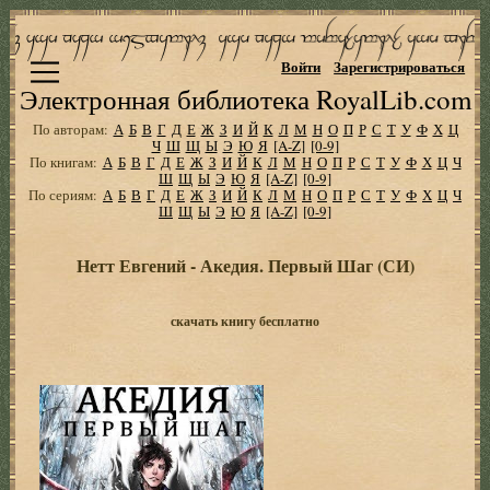
Войти
Зарегистрироваться
Электронная библиотека RoyalLib.com
По авторам:
А
Б
В
Г
Д
Е
Ж
З
И
Й
К
Л
М
Н
О
П
Р
С
Т
У
Ф
Х
Ц
Ч
Ш
Щ
Ы
Э
Ю
Я
[A-Z]
[0-9]
По книгам:
А
Б
В
Г
Д
Е
Ж
З
И
Й
К
Л
М
Н
О
П
Р
С
Т
У
Ф
Х
Ц
Ч
Ш
Щ
Ы
Э
Ю
Я
[A-Z]
[0-9]
По сериям:
А
Б
В
Г
Д
Е
Ж
З
И
Й
К
Л
М
Н
О
П
Р
С
Т
У
Ф
Х
Ц
Ч
Ш
Щ
Ы
Э
Ю
Я
[A-Z]
[0-9]
Нетт Евгений - Акедия. Первый Шаг (СИ)
скачать книгу бесплатно