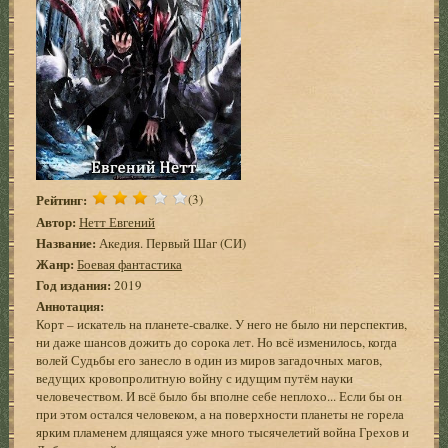
Рейтинг:
(3)
Автор:
Нетт Евгений
Название:
Акедия. Первый Шаг (СИ)
Жанр:
Боевая фантастика
Год издания:
2019
Аннотация:
Корт – искатель на планете-свалке. У него не было ни перспектив,
ни даже шансов дожить до сорока лет. Но всё изменилось, когда
волей Судьбы его занесло в один из миров загадочных магов,
ведущих кровопролитную войну с идущим путём науки
человечеством. И всё было бы вполне себе неплохо... Если бы он
при этом остался человеком, а на поверхности планеты не горела
ярким пламенем длящаяся уже много тысячелетий война Грехов и