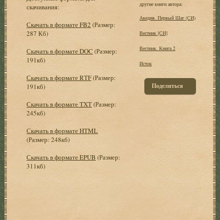
другие книги автора:
скачивания:
Акедия. Первый Шаг (СИ)
Скачать в формате FB2
(Размер:
287 Кб)
Вестник [СИ]
Вестник. Книга 2
Скачать в формате DOC
(Размер:
191кб)
Исток
Скачать в формате RTF
(Размер:
Поделиться
191кб)
Скачать в формате TXT
(Размер:
245кб)
Скачать в формате HTML
(Размер: 248кб)
Скачать в формате EPUB
(Размер:
311кб)