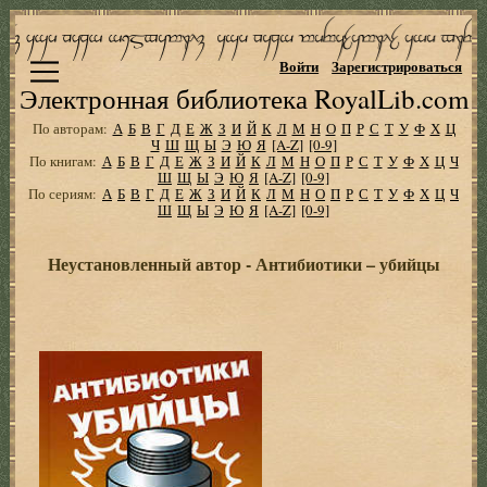
Войти
Зарегистрироваться
Электронная библиотека RoyalLib.com
По авторам:
А
Б
В
Г
Д
Е
Ж
З
И
Й
К
Л
М
Н
О
П
Р
С
Т
У
Ф
Х
Ц
Ч
Ш
Щ
Ы
Э
Ю
Я
[A-Z]
[0-9]
По книгам:
А
Б
В
Г
Д
Е
Ж
З
И
Й
К
Л
М
Н
О
П
Р
С
Т
У
Ф
Х
Ц
Ч
Ш
Щ
Ы
Э
Ю
Я
[A-Z]
[0-9]
По сериям:
А
Б
В
Г
Д
Е
Ж
З
И
Й
К
Л
М
Н
О
П
Р
С
Т
У
Ф
Х
Ц
Ч
Ш
Щ
Ы
Э
Ю
Я
[A-Z]
[0-9]
Неустановленный автор - Антибиотики – убийцы