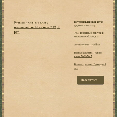
Купить и скачать книгу
Неустановленный автор
другие книги автора:
полностью на litres.ru за 239,90
руб.
1001 избранный советский
политический анекдот
Антибиотики – убийцы
Воины креатива. Главная
книга 2008-2012
Воины креатива. Праведный
меч
Поделиться