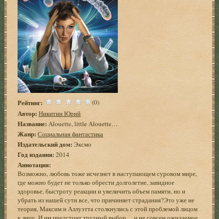
Рейтинг:
(0)
Автор:
Никитин Юрий
Название:
Alouette, little Alouette…
Жанр:
Социальная фантастика
Издательский дом:
Эксмо
Год издания:
2014
Аннотация:
Возможно, любовь тоже исчезнет в наступающем суровом мире,
где можно будет не только обрести долголетие, завидное
здоровье, быстроту реакции и увеличить объем памяти, но и
убрать из нашей сути все, что причиняет страдания?Это уже не
теория, Максим и Аллуэтта столкнулись с этой проблемой лицом
к лицу. И им предстоит трудный выбор… и не совсем ожидаемое