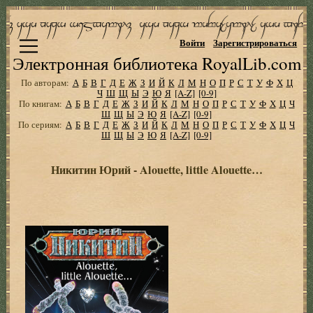
Войти
Зарегистрироваться
Электронная библиотека RoyalLib.com
По авторам:
А
Б
В
Г
Д
Е
Ж
З
И
Й
К
Л
М
Н
О
П
Р
С
Т
У
Ф
Х
Ц
Ч
Ш
Щ
Ы
Э
Ю
Я
[A-Z]
[0-9]
По книгам:
А
Б
В
Г
Д
Е
Ж
З
И
Й
К
Л
М
Н
О
П
Р
С
Т
У
Ф
Х
Ц
Ч
Ш
Щ
Ы
Э
Ю
Я
[A-Z]
[0-9]
По сериям:
А
Б
В
Г
Д
Е
Ж
З
И
Й
К
Л
М
Н
О
П
Р
С
Т
У
Ф
Х
Ц
Ч
Ш
Щ
Ы
Э
Ю
Я
[A-Z]
[0-9]
Никитин Юрий - Alouette, little Alouette…