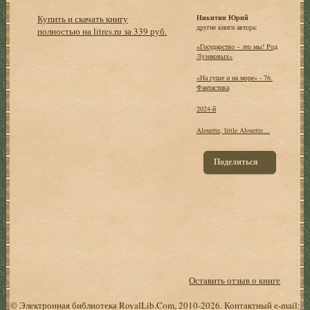
Купить и скачать книгу
Никитин Юрий
другие книги автора:
полностью на litres.ru за 339 руб.
«Государство – это мы! Род
Лузиковых»
«На суше и на море» - 76.
Фантастика
2024-й
Alouette, little Alouette…
Поделиться
Оставить отзыв о книге
© Электронная библиотека RoyalLib.Com, 2010-2026. Контактный e-mail: