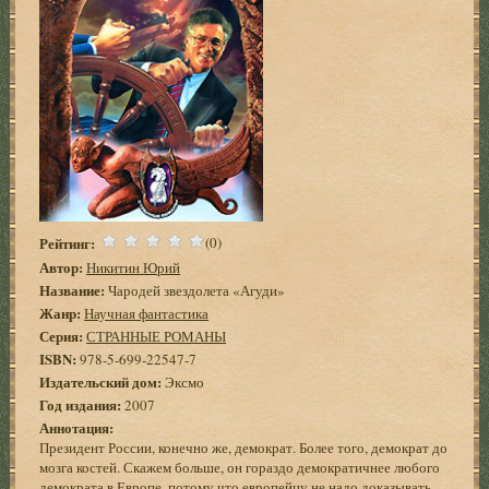
Рейтинг:
(0)
Автор:
Никитин Юрий
Название:
Чародей звездолета «Агуди»
Жанр:
Научная фантастика
Серия:
СТРАННЫЕ РОМАНЫ
ISBN:
978-5-699-22547-7
Издательский дом:
Эксмо
Год издания:
2007
Аннотация:
Президент России, конечно же, демократ. Более того, демократ до
мозга костей. Скажем больше, он гораздо демократичнее любого
демократа в Европе, потому что европейцу не надо доказывать,