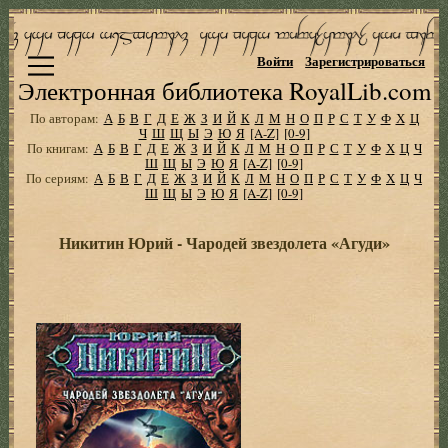
Войти
Зарегистрироваться
Электронная библиотека RoyalLib.com
По авторам:
А
Б
В
Г
Д
Е
Ж
З
И
Й
К
Л
М
Н
О
П
Р
С
Т
У
Ф
Х
Ц
Ч
Ш
Щ
Ы
Э
Ю
Я
[A-Z]
[0-9]
По книгам:
А
Б
В
Г
Д
Е
Ж
З
И
Й
К
Л
М
Н
О
П
Р
С
Т
У
Ф
Х
Ц
Ч
Ш
Щ
Ы
Э
Ю
Я
[A-Z]
[0-9]
По сериям:
А
Б
В
Г
Д
Е
Ж
З
И
Й
К
Л
М
Н
О
П
Р
С
Т
У
Ф
Х
Ц
Ч
Ш
Щ
Ы
Э
Ю
Я
[A-Z]
[0-9]
Никитин Юрий - Чародей звездолета «Агуди»