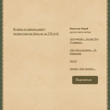
Купить и скачать книгу
Никитин Юрий
другие книги автора:
полностью на litres.ru за 339 руб.
«Государство – это мы! Род
Лузиковых»
«На суше и на море» - 76.
Фантастика
2024-й
Alouette, little Alouette…
Поделиться