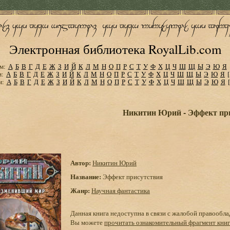
Электронная библиотека RoyalLib.com
м:
А
Б
В
Г
Д
Е
Ж
З
И
Й
К
Л
М
Н
О
П
Р
С
Т
У
Ф
Х
Ц
Ч
Ш
Щ
Ы
Э
Ю
Я
м:
А
Б
В
Г
Д
Е
Ж
З
И
Й
К
Л
М
Н
О
П
Р
С
Т
У
Ф
Х
Ц
Ч
Ш
Щ
Ы
Э
Ю
Я
м:
А
Б
В
Г
Д
Е
Ж
З
И
Й
К
Л
М
Н
О
П
Р
С
Т
У
Ф
Х
Ц
Ч
Ш
Щ
Ы
Э
Ю
Я
Никитин Юрий - Эффект пр
Автор:
Никитин Юрий
Название:
Эффект присутствия
Жанр:
Научная фантастика
Данная книга недоступна в связи с жалобой правообла
Вы можете
прочитать ознакомительный фрагмент кни