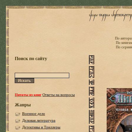
По автора
По книга
По серия
Поиск по сайту
Цитаты из книг
Ответы на вопросы
Жанры
Военное дело
Деловая литература
Детективы и Триллеры