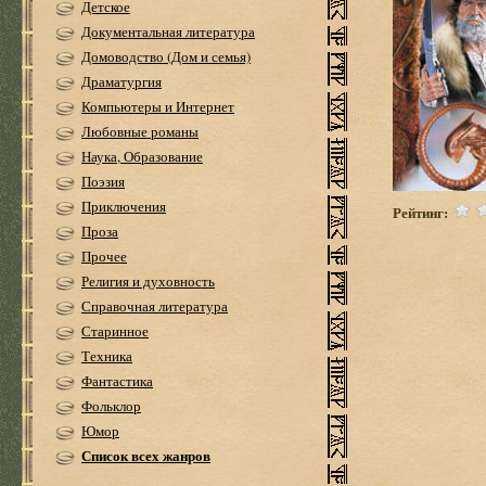
Детское
Документальная литература
Домоводство (Дом и семья)
Драматургия
Компьютеры и Интернет
Любовные романы
Наука, Образование
Поэзия
Приключения
Рейтинг:
Проза
Прочее
Религия и духовность
Справочная литература
Старинное
Техника
Фантастика
Фольклор
Юмор
Список всех жанров