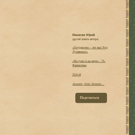
Никитин Юрий
другие книги автора:
«Государство – это мы! Род
Лузиковых»
«На суше и на море» - 76.
Фантастика
2024-й
Alouette, little Alouette…
Поделиться