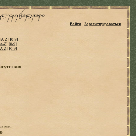
Войти
Зарегистрироваться
[A-Z]
[0-9]
[A-Z]
[0-9]
[A-Z]
[0-9]
исутствия
дателя.
ги
.