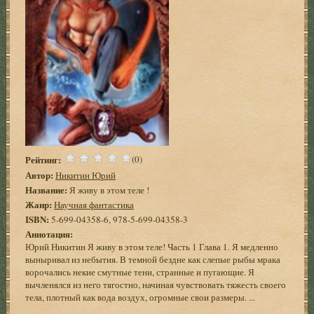
Рейтинг:
(0)
Автор:
Никитин Юрий
Название:
Я живу в этом теле !
Жанр:
Научная фантастика
ISBN:
5-699-04358-6, 978-5-699-04358-3
Аннотация:
Юрий Никитин Я живу в этом теле! Часть 1 Глава 1. Я медленно
выныривал из небытия. В темной бездне как слепые рыбы мрака
ворочались некие смутные тени, странные и пугающие. Я
вычленялся из него тягостно, начиная чувствовать тяжесть своего
тела, плотный как вода воздух, огромные свои размеры. ...