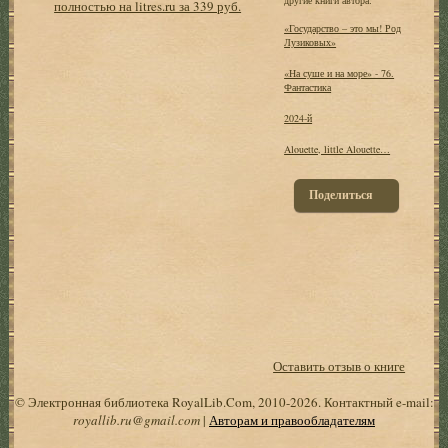
полностью на litres.ru за 339 руб.
«Государство – это мы! Род
Лузиковых»
«На суше и на море» - 76.
Фантастика
2024-й
Alouette, little Alouette…
Поделиться
Оставить отзыв о книге
© Электронная библиотека RoyalLib.Com, 2010-2026. Контактный e-mail:
royallib.ru@gmail.com
|
Авторам и правообладателям