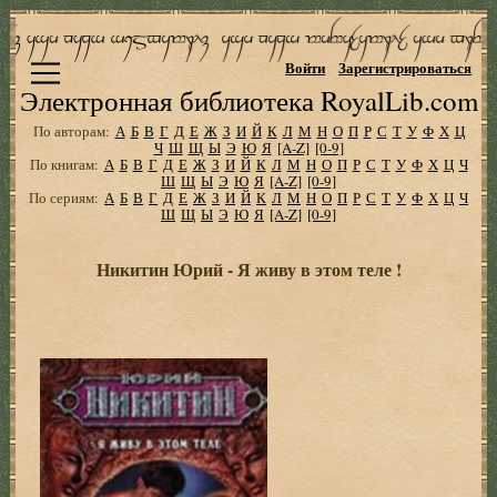
Войти
Зарегистрироваться
Электронная библиотека RoyalLib.com
По авторам:
А
Б
В
Г
Д
Е
Ж
З
И
Й
К
Л
М
Н
О
П
Р
С
Т
У
Ф
Х
Ц
Ч
Ш
Щ
Ы
Э
Ю
Я
[A-Z]
[0-9]
По книгам:
А
Б
В
Г
Д
Е
Ж
З
И
Й
К
Л
М
Н
О
П
Р
С
Т
У
Ф
Х
Ц
Ч
Ш
Щ
Ы
Э
Ю
Я
[A-Z]
[0-9]
По сериям:
А
Б
В
Г
Д
Е
Ж
З
И
Й
К
Л
М
Н
О
П
Р
С
Т
У
Ф
Х
Ц
Ч
Ш
Щ
Ы
Э
Ю
Я
[A-Z]
[0-9]
Никитин Юрий - Я живу в этом теле !