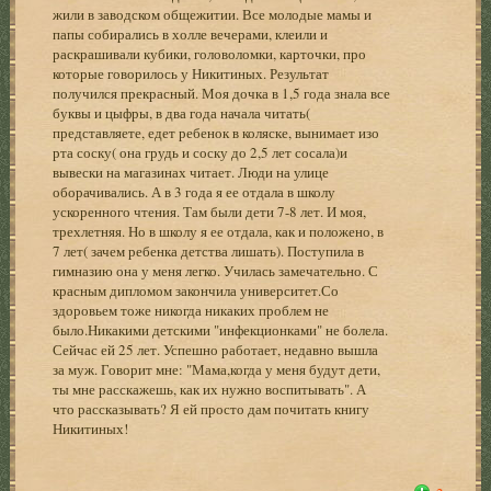
жили в заводском общежитии. Все молодые мамы и
папы собирались в холле вечерами, клеили и
раскрашивали кубики, головоломки, карточки, про
которые говорилось у Никитиных. Результат
получился прекрасный. Моя дочка в 1,5 года знала все
буквы и цыфры, в два года начала читать(
представляете, едет ребенок в коляске, вынимает изо
рта соску( она грудь и соску до 2,5 лет сосала)и
вывески на магазинах читает. Люди на улице
оборачивались. А в 3 года я ее отдала в школу
ускоренного чтения. Там были дети 7-8 лет. И моя,
трехлетняя. Но в школу я ее отдала, как и положено, в
7 лет( зачем ребенка детства лишать). Поступила в
гимназию она у меня легко. Училась замечательно. С
красным дипломом закончила университет.Со
здоровьем тоже никогда никаких проблем не
было.Никакими детскими "инфекционками" не болела.
Сейчас ей 25 лет. Успешно работает, недавно вышла
за муж. Говорит мне: "Мама,когда у меня будут дети,
ты мне расскажешь, как их нужно воспитывать". А
что рассказывать? Я ей просто дам почитать книгу
Никитиных!