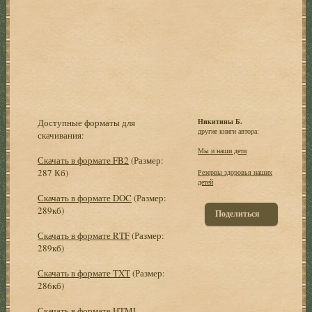
Доступные форматы для
Никитины Б.
другие книги автора:
скачивания:
Мы и наши дети
Скачать в формате FB2
(Размер:
287 Кб)
Резервы здоровья наших
детей
Скачать в формате DOC
(Размер:
289кб)
Поделиться
Скачать в формате RTF
(Размер:
289кб)
Скачать в формате TXT
(Размер:
286кб)
Скачать в формате HTML