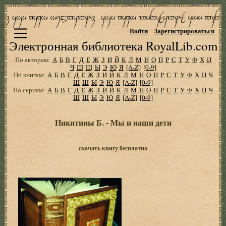
Войти
Зарегистрироваться
Электронная библиотека RoyalLib.com
По авторам:
А
Б
В
Г
Д
Е
Ж
З
И
Й
К
Л
М
Н
О
П
Р
С
Т
У
Ф
Х
Ц
Ч
Ш
Щ
Ы
Э
Ю
Я
[A-Z]
[0-9]
По книгам:
А
Б
В
Г
Д
Е
Ж
З
И
Й
К
Л
М
Н
О
П
Р
С
Т
У
Ф
Х
Ц
Ч
Ш
Щ
Ы
Э
Ю
Я
[A-Z]
[0-9]
По сериям:
А
Б
В
Г
Д
Е
Ж
З
И
Й
К
Л
М
Н
О
П
Р
С
Т
У
Ф
Х
Ц
Ч
Ш
Щ
Ы
Э
Ю
Я
[A-Z]
[0-9]
Никитины Б. - Мы и наши дети
скачать книгу бесплатно