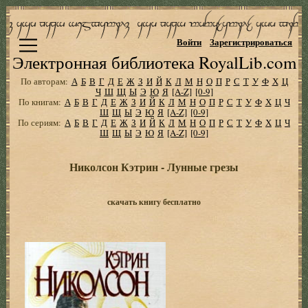
Войти
Зарегистрироваться
Электронная библиотека RoyalLib.com
По авторам:
А
Б
В
Г
Д
Е
Ж
З
И
Й
К
Л
М
Н
О
П
Р
С
Т
У
Ф
Х
Ц
Ч
Ш
Щ
Ы
Э
Ю
Я
[A-Z]
[0-9]
По книгам:
А
Б
В
Г
Д
Е
Ж
З
И
Й
К
Л
М
Н
О
П
Р
С
Т
У
Ф
Х
Ц
Ч
Ш
Щ
Ы
Э
Ю
Я
[A-Z]
[0-9]
По сериям:
А
Б
В
Г
Д
Е
Ж
З
И
Й
К
Л
М
Н
О
П
Р
С
Т
У
Ф
Х
Ц
Ч
Ш
Щ
Ы
Э
Ю
Я
[A-Z]
[0-9]
Николсон Кэтрин - Лунные грезы
скачать книгу бесплатно