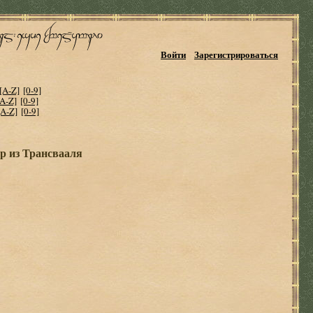
Войти
Зарегистрироваться
[A-Z]
[0-9]
[A-Z]
[0-9]
[A-Z]
[0-9]
р из Трансвааля