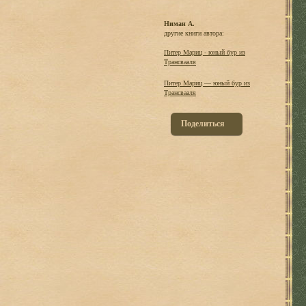
Ниман А.
другие книги автора:
Питер Мариц - юный бур из
Трансвааля
Питер Мариц — юный бур из
Трансвааля
Поделиться