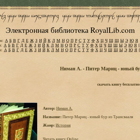
Электронная библиотека RoyalLib.com
м:
А
Б
В
Г
Д
Е
Ж
З
И
Й
К
Л
М
Н
О
П
Р
С
Т
У
Ф
Х
Ц
Ч
Ш
Щ
Ы
Э
Ю
Я
м:
А
Б
В
Г
Д
Е
Ж
З
И
Й
К
Л
М
Н
О
П
Р
С
Т
У
Ф
Х
Ц
Ч
Ш
Щ
Ы
Э
Ю
Я
м:
А
Б
В
Г
Д
Е
Ж
З
И
Й
К
Л
М
Н
О
П
Р
С
Т
У
Ф
Х
Ц
Ч
Ш
Щ
Ы
Э
Ю
Я
Ниман А. - Питер Мариц - юный бу
скачать книгу бесплатно
Автор:
Ниман А.
Название:
Питер Мариц - юный бур из Трансвааля
Жанр:
История
Читать книгу Online