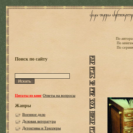
По автора
По книга
По серия
Поиск по сайту
Цитаты из книг
Ответы на вопросы
Жанры
Военное дело
Деловая литература
Детективы и Триллеры