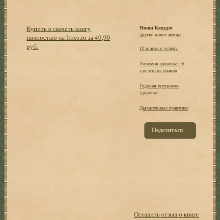
Купить и скачать книгу
Ниши Кацудзо
другие книги автора:
полностью на litres.ru за 49,90
руб.
10 шагов к успеху
Алхимия здоровья: 6
«золотых» правил
Годовая программа
здоровья
Дыхательные практики
Поделиться
Оставить отзыв о книге