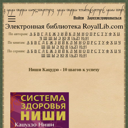
Войти
Зарегистрироваться
Электронная библиотека RoyalLib.com
По авторам:
А
Б
В
Г
Д
Е
Ж
З
И
Й
К
Л
М
Н
О
П
Р
С
Т
У
Ф
Х
Ц
Ч
Ш
Щ
Ы
Э
Ю
Я
[A-Z]
[0-9]
По книгам:
А
Б
В
Г
Д
Е
Ж
З
И
Й
К
Л
М
Н
О
П
Р
С
Т
У
Ф
Х
Ц
Ч
Ш
Щ
Ы
Э
Ю
Я
[A-Z]
[0-9]
По сериям:
А
Б
В
Г
Д
Е
Ж
З
И
Й
К
Л
М
Н
О
П
Р
С
Т
У
Ф
Х
Ц
Ч
Ш
Щ
Ы
Э
Ю
Я
[A-Z]
[0-9]
Ниши Кацудзо - 10 шагов к успеху