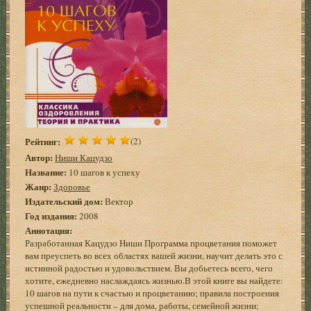
Рейтинг:
(2)
Автор:
Ниши Кацудзо
Название:
10 шагов к успеху
Жанр:
Здоровье
Издательский дом:
Вектор
Год издания:
2008
Аннотация:
Разработанная Кацудзо Ниши Программа процветания поможет
вам преуспеть во всех областях вашей жизни, научит делать это с
истинной радостью и удовольствием. Вы добьетесь всего, чего
хотите, ежедневно наслаждаясь жизнью.В этой книге вы найдете:
10 шагов на пути к счастью и процветанию; правила построения
успешной реальности – для дома, работы, семейной жизни;