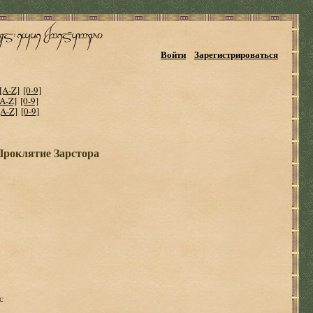
Войти
Зарегистрироваться
[A-Z]
[0-9]
[A-Z]
[0-9]
[A-Z]
[0-9]
Проклятие Зарстора
с