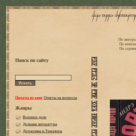
По автора
По книга
По серия
Поиск по сайту
Цитаты из книг
Ответы на вопросы
Жанры
Военное дело
Деловая литература
Детективы и Триллеры