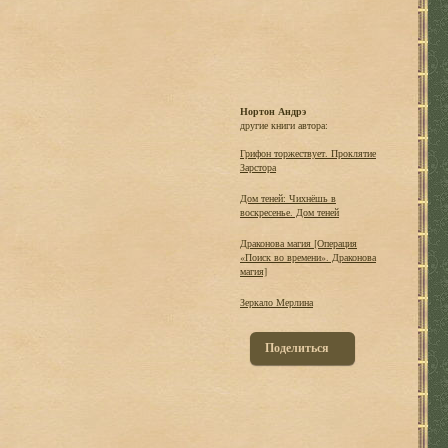
Нортон Андрэ
другие книги автора:
Грифон торжествует. Проклятие
Зарстора
Дом теней: Чихнёшь в
воскресенье. Дом теней
Драконова магия [Операция
«Поиск во времени». Драконова
магия]
Зеркало Мерлина
Поделиться