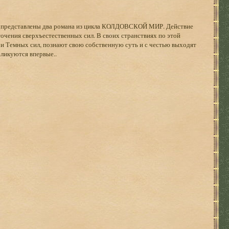
н представлены два романа из цикла КОЛДОВСКОЙ МИР. Действие
очения сверхъестественных сил. В своих странствиях по этой
 и Темных сил, познают свою собственную суть и с честью выходят
бликуются впервые..