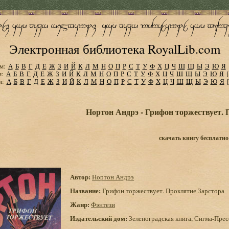
Электронная библиотека RoyalLib.com
м:
А
Б
В
Г
Д
Е
Ж
З
И
Й
К
Л
М
Н
О
П
Р
С
Т
У
Ф
Х
Ц
Ч
Ш
Щ
Ы
Э
Ю
Я
м:
А
Б
В
Г
Д
Е
Ж
З
И
Й
К
Л
М
Н
О
П
Р
С
Т
У
Ф
Х
Ц
Ч
Ш
Щ
Ы
Э
Ю
Я
м:
А
Б
В
Г
Д
Е
Ж
З
И
Й
К
Л
М
Н
О
П
Р
С
Т
У
Ф
Х
Ц
Ч
Ш
Щ
Ы
Э
Ю
Я
Нортон Андрэ - Грифон торжествует. 
скачать книгу бесплатно
Автор:
Нортон Андрэ
Название:
Грифон торжествует. Проклятие Зарстора
Жанр:
Фэнтези
Издательский дом:
Зеленоградская книга, Сигма-Прес