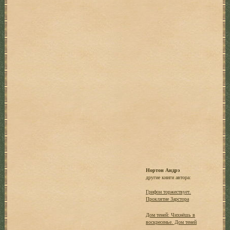
Нортон Андрэ
другие книги автора:
Грифон торжествует.
Проклятие Зарстора
Дом теней: Чихнёшь в
воскресенье. Дом теней