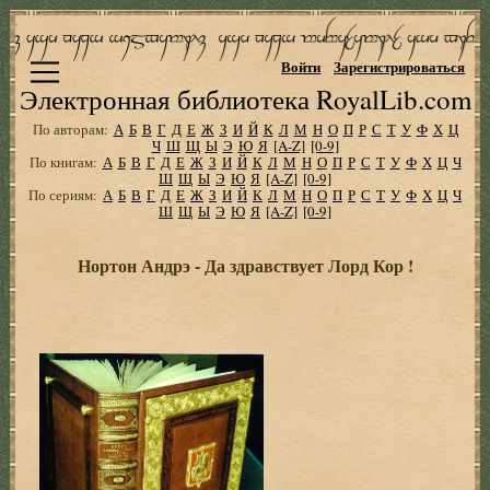
Войти
Зарегистрироваться
Электронная библиотека RoyalLib.com
По авторам:
А
Б
В
Г
Д
Е
Ж
З
И
Й
К
Л
М
Н
О
П
Р
С
Т
У
Ф
Х
Ц
Ч
Ш
Щ
Ы
Э
Ю
Я
[A-Z]
[0-9]
По книгам:
А
Б
В
Г
Д
Е
Ж
З
И
Й
К
Л
М
Н
О
П
Р
С
Т
У
Ф
Х
Ц
Ч
Ш
Щ
Ы
Э
Ю
Я
[A-Z]
[0-9]
По сериям:
А
Б
В
Г
Д
Е
Ж
З
И
Й
К
Л
М
Н
О
П
Р
С
Т
У
Ф
Х
Ц
Ч
Ш
Щ
Ы
Э
Ю
Я
[A-Z]
[0-9]
Нортон Андрэ - Да здравствует Лорд Кор !