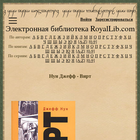
Войти
Зарегистрироваться
Электронная библиотека RoyalLib.com
По авторам:
А
Б
В
Г
Д
Е
Ж
З
И
Й
К
Л
М
Н
О
П
Р
С
Т
У
Ф
Х
Ц
Ч
Ш
Щ
Ы
Э
Ю
Я
[A-Z]
[0-9]
По книгам:
А
Б
В
Г
Д
Е
Ж
З
И
Й
К
Л
М
Н
О
П
Р
С
Т
У
Ф
Х
Ц
Ч
Ш
Щ
Ы
Э
Ю
Я
[A-Z]
[0-9]
По сериям:
А
Б
В
Г
Д
Е
Ж
З
И
Й
К
Л
М
Н
О
П
Р
С
Т
У
Ф
Х
Ц
Ч
Ш
Щ
Ы
Э
Ю
Я
[A-Z]
[0-9]
Нун Джефф - Вирт