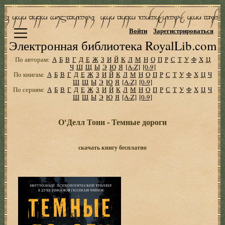
Войти
Зарегистрироваться
Электронная библиотека RoyalLib.com
По авторам:
А
Б
В
Г
Д
Е
Ж
З
И
Й
К
Л
М
Н
О
П
Р
С
Т
У
Ф
Х
Ц
Ч
Ш
Щ
Ы
Э
Ю
Я
[A-Z]
[0-9]
По книгам:
А
Б
В
Г
Д
Е
Ж
З
И
Й
К
Л
М
Н
О
П
Р
С
Т
У
Ф
Х
Ц
Ч
Ш
Щ
Ы
Э
Ю
Я
[A-Z]
[0-9]
По сериям:
А
Б
В
Г
Д
Е
Ж
З
И
Й
К
Л
М
Н
О
П
Р
С
Т
У
Ф
Х
Ц
Ч
Ш
Щ
Ы
Э
Ю
Я
[A-Z]
[0-9]
О'Делл Тони - Темные дороги
скачать книгу бесплатно