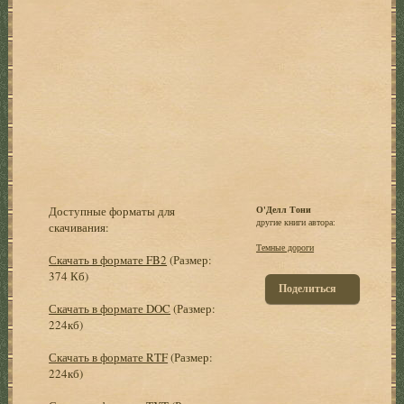
Доступные форматы для
О'Делл Тони
другие книги автора:
скачивания:
Темные дороги
Скачать в формате FB2
(Размер:
374 Кб)
Поделиться
Скачать в формате DOC
(Размер:
224кб)
Скачать в формате RTF
(Размер:
224кб)