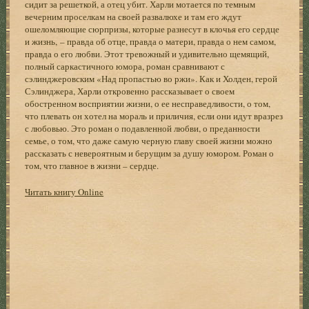
сидит за решеткой, а отец убит. Харли мотается по темным
вечерним проселкам на своей развалюхе и там его ждут
ошеломляющие сюрпризы, которые разнесут в клочья его сердце
и жизнь, – правда об отце, правда о матери, правда о нем самом,
правда о его любви. Этот тревожный и удивительно щемящий,
полный саркастичного юмора, роман сравнивают с
сэлинджеровским «Над пропастью во ржи». Как и Холден, герой
Сэлинджера, Харли откровенно рассказывает о своем
обостренном восприятии жизни, о ее несправедливости, о том,
что плевать он хотел на мораль и приличия, если они идут вразрез
с любовью. Это роман о подавленной любви, о преданности
семье, о том, что даже самую черную главу своей жизни можно
рассказать с невероятным и берущим за душу юмором. Роман о
том, что главное в жизни – сердце.
Читать книгу Online