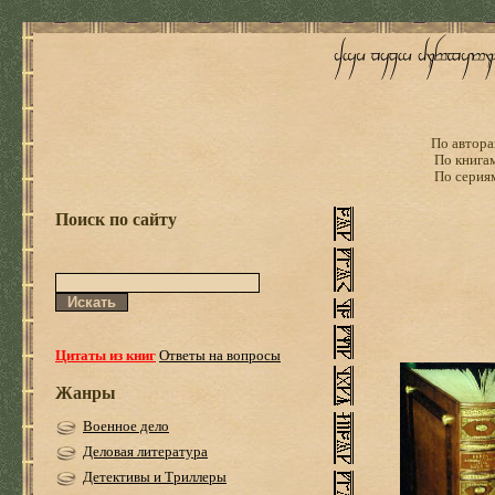
По автора
По книга
По серия
Поиск по сайту
Цитаты из книг
Ответы на вопросы
Жанры
Военное дело
Деловая литература
Детективы и Триллеры