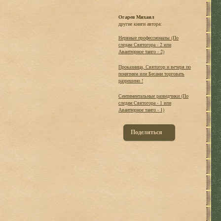
Огарев Михаил
другие книги автора:
Нервные профессионалы (По
следам Святогора - 2 или
Авантюрное танго - 2)
Проказница, Святогор и вечеря по
понятиям или Бесами торговать
разрешено !
Сентиментальные разведчики (По
следам Святогора - 1 или
Авантюрное танго - 1)
Поделиться