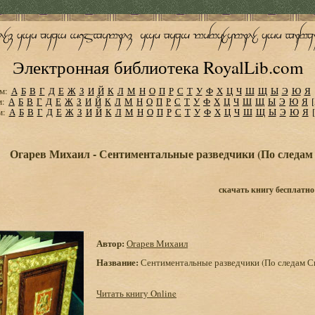
Электронная библиотека RoyalLib.com
м:
А
Б
В
Г
Д
Е
Ж
З
И
Й
К
Л
М
Н
О
П
Р
С
Т
У
Ф
Х
Ц
Ч
Ш
Щ
Ы
Э
Ю
Я
м:
А
Б
В
Г
Д
Е
Ж
З
И
Й
К
Л
М
Н
О
П
Р
С
Т
У
Ф
Х
Ц
Ч
Ш
Щ
Ы
Э
Ю
Я
м:
А
Б
В
Г
Д
Е
Ж
З
И
Й
К
Л
М
Н
О
П
Р
С
Т
У
Ф
Х
Ц
Ч
Ш
Щ
Ы
Э
Ю
Я
Огарев Михаил - Сентиментальные разведчики (По следам С
скачать книгу бесплатно
Автор:
Огарев Михаил
Название:
Сентиментальные разведчики (По следам Свя
Читать книгу Online