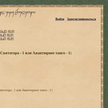
Войти
Зарегистрироваться
[A-Z]
[0-9]
[A-Z]
[0-9]
[A-Z]
[0-9]
вятогора - 1 или Авантюрное танго - 1)
тогора - 1 или Авантюрное танго - 1)