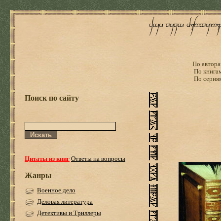
По автора
По книга
По серия
Поиск по сайту
Цитаты из книг
Ответы на вопросы
Жанры
Военное дело
Деловая литература
Детективы и Триллеры