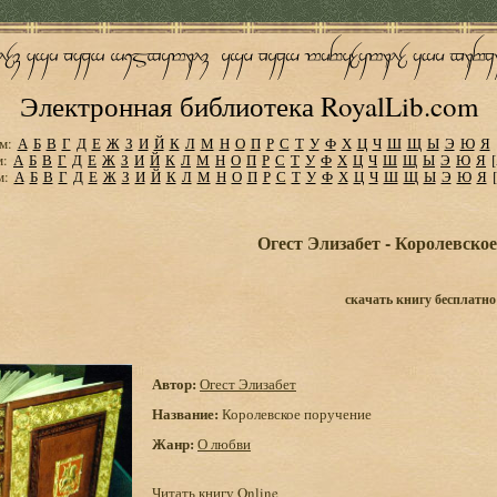
Электронная библиотека RoyalLib.com
м:
А
Б
В
Г
Д
Е
Ж
З
И
Й
К
Л
М
Н
О
П
Р
С
Т
У
Ф
Х
Ц
Ч
Ш
Щ
Ы
Э
Ю
Я
м:
А
Б
В
Г
Д
Е
Ж
З
И
Й
К
Л
М
Н
О
П
Р
С
Т
У
Ф
Х
Ц
Ч
Ш
Щ
Ы
Э
Ю
Я
м:
А
Б
В
Г
Д
Е
Ж
З
И
Й
К
Л
М
Н
О
П
Р
С
Т
У
Ф
Х
Ц
Ч
Ш
Щ
Ы
Э
Ю
Я
Огест Элизабет - Королевско
скачать книгу бесплатно
Автор:
Огест Элизабет
Название:
Королевское поручение
Жанр:
О любви
Читать книгу Online