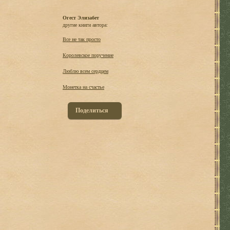
Огест Элизабет
другие книги автора:
Все не так просто
Королевское поручение
Люблю всем сердцем
Монетка на счастье
Поделиться