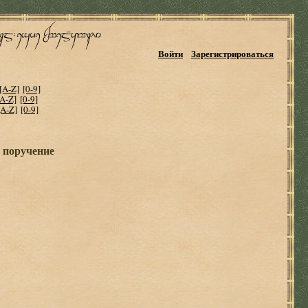
Войти
Зарегистрироваться
[A-Z]
[0-9]
[A-Z]
[0-9]
[A-Z]
[0-9]
е поручение