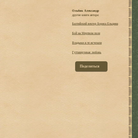
Ольбик Александр
другие книги автора:
Балтийский вектор Бориса Ельцина
Бой на Мертвом поле
Владыки и те исчезали
Гуттаперчевая любовь
Поделиться