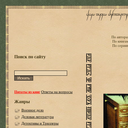
По автора
По книга
По серия
Поиск по сайту
Цитаты из книг
Ответы на вопросы
Жанры
Военное дело
Деловая литература
Детективы и Триллеры