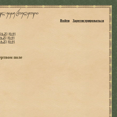
Войти
Зарегистрироваться
[A-Z]
[0-9]
[A-Z]
[0-9]
[A-Z]
[0-9]
ертвом поле