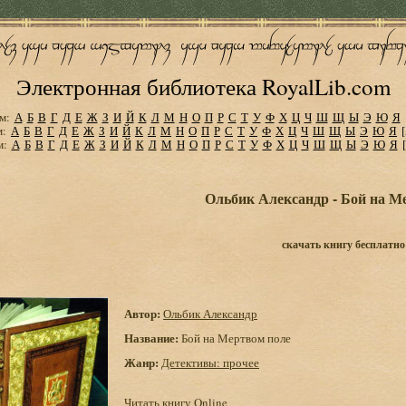
Электронная библиотека RoyalLib.com
м:
А
Б
В
Г
Д
Е
Ж
З
И
Й
К
Л
М
Н
О
П
Р
С
Т
У
Ф
Х
Ц
Ч
Ш
Щ
Ы
Э
Ю
Я
м:
А
Б
В
Г
Д
Е
Ж
З
И
Й
К
Л
М
Н
О
П
Р
С
Т
У
Ф
Х
Ц
Ч
Ш
Щ
Ы
Э
Ю
Я
м:
А
Б
В
Г
Д
Е
Ж
З
И
Й
К
Л
М
Н
О
П
Р
С
Т
У
Ф
Х
Ц
Ч
Ш
Щ
Ы
Э
Ю
Я
Ольбик Александр - Бой на М
скачать книгу бесплатно
Автор:
Ольбик Александр
Название:
Бой на Мертвом поле
Жанр:
Детективы: прочее
Читать книгу Online