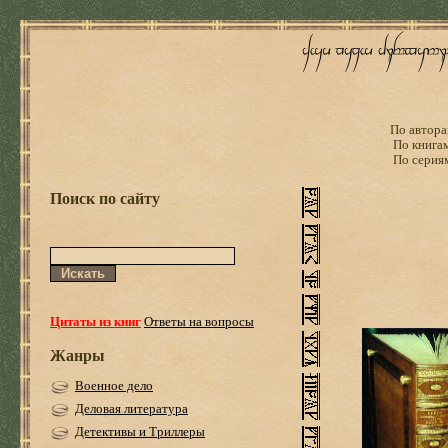
По автора
По книга
По серия
Поиск по сайту
Цитаты из книг
Ответы на вопросы
Жанры
Военное дело
Деловая литература
Детективы и Триллеры