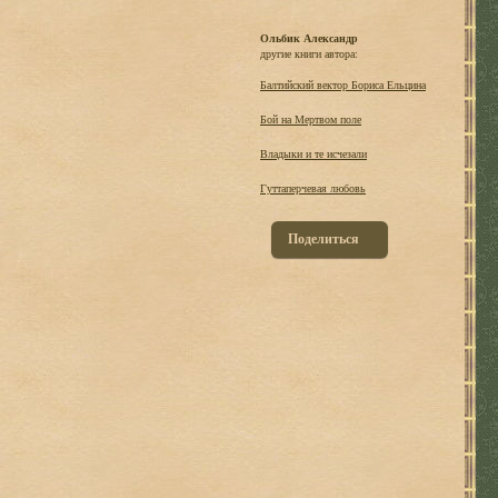
Ольбик Александр
другие книги автора:
Балтийский вектор Бориса Ельцина
Бой на Мертвом поле
Владыки и те исчезали
Гуттаперчевая любовь
Поделиться