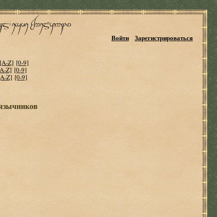
Войти
Зарегистрироваться
[A-Z]
[0-9]
[A-Z]
[0-9]
[A-Z]
[0-9]
 язычников