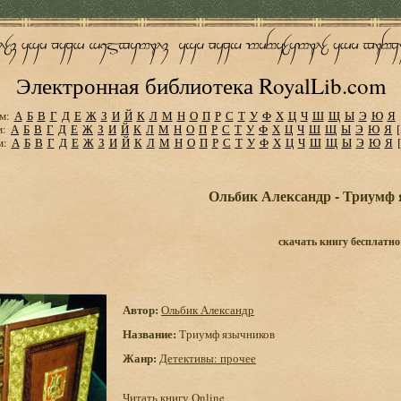
Электронная библиотека RoyalLib.com
м:
А
Б
В
Г
Д
Е
Ж
З
И
Й
К
Л
М
Н
О
П
Р
С
Т
У
Ф
Х
Ц
Ч
Ш
Щ
Ы
Э
Ю
Я
м:
А
Б
В
Г
Д
Е
Ж
З
И
Й
К
Л
М
Н
О
П
Р
С
Т
У
Ф
Х
Ц
Ч
Ш
Щ
Ы
Э
Ю
Я
м:
А
Б
В
Г
Д
Е
Ж
З
И
Й
К
Л
М
Н
О
П
Р
С
Т
У
Ф
Х
Ц
Ч
Ш
Щ
Ы
Э
Ю
Я
Ольбик Александр - Триумф
скачать книгу бесплатно
Автор:
Ольбик Александр
Название:
Триумф язычников
Жанр:
Детективы: прочее
Читать книгу Online