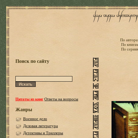
По автора
По книга
По серия
Поиск по сайту
Цитаты из книг
Ответы на вопросы
Жанры
Военное дело
Деловая литература
Детективы и Триллеры