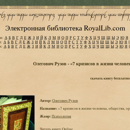
Электронная библиотека RoyalLib.com
м:
А
Б
В
Г
Д
Е
Ж
З
И
Й
К
Л
М
Н
О
П
Р
С
Т
У
Ф
Х
Ц
Ч
Ш
Щ
Ы
Э
Ю
Я
м:
А
Б
В
Г
Д
Е
Ж
З
И
Й
К
Л
М
Н
О
П
Р
С
Т
У
Ф
Х
Ц
Ч
Ш
Щ
Ы
Э
Ю
Я
м:
А
Б
В
Г
Д
Е
Ж
З
И
Й
К
Л
М
Н
О
П
Р
С
Т
У
Ф
Х
Ц
Ч
Ш
Щ
Ы
Э
Ю
Я
Олегович Рузов - «7 кризисов в жизни челове
скачать книгу бесплатно
Автор:
Олегович Рузов
Название:
«7 кризисов в жизни человека, общества, о
Жанр:
Психология
Читать книгу Online