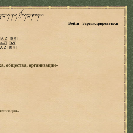
Войти
Зарегистрироваться
[A-Z]
[0-9]
[A-Z]
[0-9]
[A-Z]
[0-9]
ка, общества, организации»
рганизации»