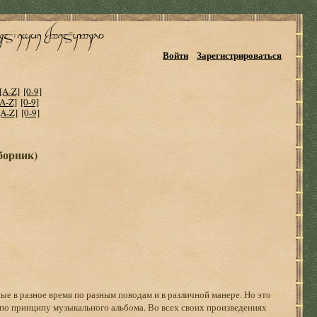
Войти
Зарегистрироваться
[A-Z]
[0-9]
[A-Z]
[0-9]
[A-Z]
[0-9]
борник)
ые в разное время по разным поводам и в различной манере. Но это
 по принципу музыкального альбома. Во всех своих произведениях