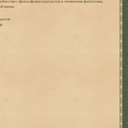
робностям с философским подтекстом и элементами фантастики,
ой жизни.
дателя.
ги
.