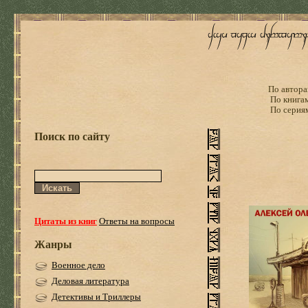
По автора
По книга
По серия
Поиск по сайту
Цитаты из книг
Ответы на вопросы
Жанры
Военное дело
Деловая литература
Детективы и Триллеры