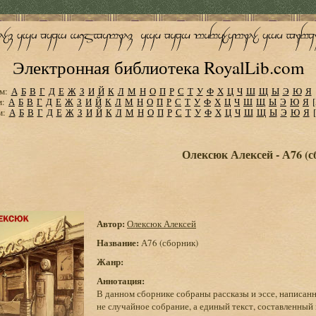
Электронная библиотека RoyalLib.com
м:
А
Б
В
Г
Д
Е
Ж
З
И
Й
К
Л
М
Н
О
П
Р
С
Т
У
Ф
Х
Ц
Ч
Ш
Щ
Ы
Э
Ю
Я
м:
А
Б
В
Г
Д
Е
Ж
З
И
Й
К
Л
М
Н
О
П
Р
С
Т
У
Ф
Х
Ц
Ч
Ш
Щ
Ы
Э
Ю
Я
м:
А
Б
В
Г
Д
Е
Ж
З
И
Й
К
Л
М
Н
О
П
Р
С
Т
У
Ф
Х
Ц
Ч
Ш
Щ
Ы
Э
Ю
Я
Олексюк Алексей - А76 (с
Автор:
Олексюк Алексей
Название:
А76 (сборник)
Жанр:
Аннотация:
В данном сборнике собраны рассказы и эссе, написанн
не случайное собрание, а единый текст, составленный