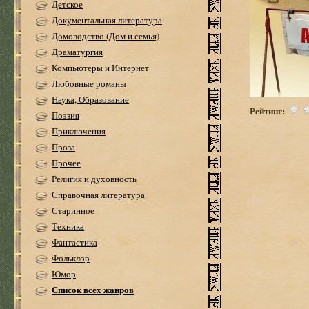
Детское
Документальная литература
Домоводство (Дом и семья)
Драматургия
Компьютеры и Интернет
Любовные романы
Наука, Образование
Рейтинг:
Поэзия
Приключения
Проза
Прочее
Религия и духовность
Справочная литература
Старинное
Техника
Фантастика
Фольклор
Юмор
Список всех жанров