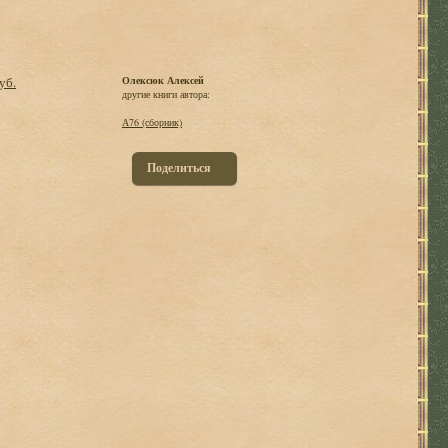
уб.
Олексюк Алексей
другие книги автора:
А76 (сборник)
Поделиться