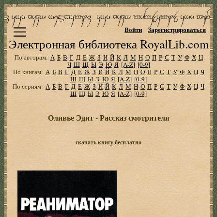
Войти
Зарегистрироваться
Электронная библиотека RoyalLib.com
По авторам:
А
Б
В
Г
Д
Е
Ж
З
И
Й
К
Л
М
Н
О
П
Р
С
Т
У
Ф
Х
Ц
Ч
Ш
Щ
Ы
Э
Ю
Я
[A-Z]
[0-9]
По книгам:
А
Б
В
Г
Д
Е
Ж
З
И
Й
К
Л
М
Н
О
П
Р
С
Т
У
Ф
Х
Ц
Ч
Ш
Щ
Ы
Э
Ю
Я
[A-Z]
[0-9]
По сериям:
А
Б
В
Г
Д
Е
Ж
З
И
Й
К
Л
М
Н
О
П
Р
С
Т
У
Ф
Х
Ц
Ч
Ш
Щ
Ы
Э
Ю
Я
[A-Z]
[0-9]
Оливье Эдит - Рассказ смотрителя
скачать книгу бесплатно