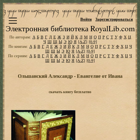
Войти
Зарегистрироваться
Электронная библиотека RoyalLib.com
По авторам:
А
Б
В
Г
Д
Е
Ж
З
И
Й
К
Л
М
Н
О
П
Р
С
Т
У
Ф
Х
Ц
Ч
Ш
Щ
Ы
Э
Ю
Я
[A-Z]
[0-9]
По книгам:
А
Б
В
Г
Д
Е
Ж
З
И
Й
К
Л
М
Н
О
П
Р
С
Т
У
Ф
Х
Ц
Ч
Ш
Щ
Ы
Э
Ю
Я
[A-Z]
[0-9]
По сериям:
А
Б
В
Г
Д
Е
Ж
З
И
Й
К
Л
М
Н
О
П
Р
С
Т
У
Ф
Х
Ц
Ч
Ш
Щ
Ы
Э
Ю
Я
[A-Z]
[0-9]
Ольшанский Александр - Евангелие от Ивана
скачать книгу бесплатно