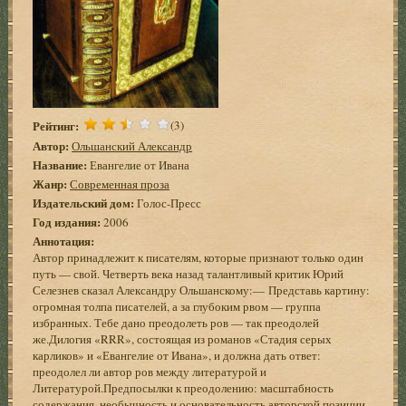
Рейтинг:
(3)
Автор:
Ольшанский Александр
Название:
Евангелие от Ивана
Жанр:
Современная проза
Издательский дом:
Голос-Пресс
Год издания:
2006
Аннотация:
Автор принадлежит к писателям, которые признают только один
путь — свой. Четверть века назад талантливый критик Юрий
Селезнев сказал Александру Ольшанскому:— Представь картину:
огромная толпа писателей, а за глубоким рвом — группа
избранных. Тебе дано преодолеть ров — так преодолей
же.Дилогия «RRR», состоящая из романов «Стадия серых
карликов» и «Евангелие от Ивана», и должна дать ответ:
преодолел ли автор ров между литературой и
Литературой.Предпосылки к преодолению: масштабность
содержания, необычность и основательность авторской позиции,