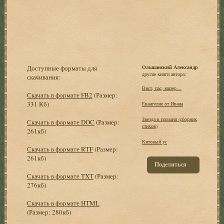
Доступные форматы для
Ольшанский Александр
другие книги автора:
скачивания:
Вист, пас, мизер…
Скачать в формате FB2
(Размер:
331 Кб)
Евангелие от Ивана
Звезда в полыни (сборник
Скачать в формате DOC
(Размер:
стихов)
261кб)
Китовый ус
Скачать в формате RTF
(Размер:
261кб)
Поделиться
Скачать в формате TXT
(Размер:
276кб)
Скачать в формате HTML
(Размер: 280кб)