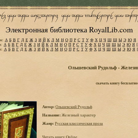
Электронная библиотека RoyalLib.com
м:
А
Б
В
Г
Д
Е
Ж
З
И
Й
К
Л
М
Н
О
П
Р
С
Т
У
Ф
Х
Ц
Ч
Ш
Щ
Ы
Э
Ю
Я
м:
А
Б
В
Г
Д
Е
Ж
З
И
Й
К
Л
М
Н
О
П
Р
С
Т
У
Ф
Х
Ц
Ч
Ш
Щ
Ы
Э
Ю
Я
м:
А
Б
В
Г
Д
Е
Ж
З
И
Й
К
Л
М
Н
О
П
Р
С
Т
У
Ф
Х
Ц
Ч
Ш
Щ
Ы
Э
Ю
Я
Ольшевский Рудольф - Железн
скачать книгу бесплатно
Автор:
Ольшевский Рудольф
Название:
Железный характер
Жанр:
Русская классическая проза
Читать книгу Online