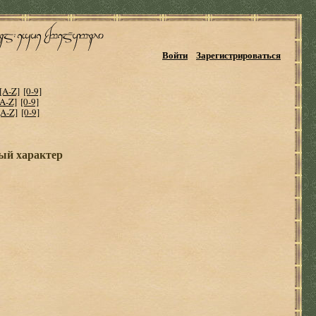
Войти
Зарегистрироваться
[A-Z]
[0-9]
[A-Z]
[0-9]
[A-Z]
[0-9]
ый характер