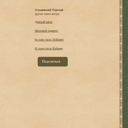
Ольшевский Рудольф
другие книги автора:
Дамский наган
Железный характер
И слово было 'Вэйзмир'
И слово было Вэйзмир
Поделиться