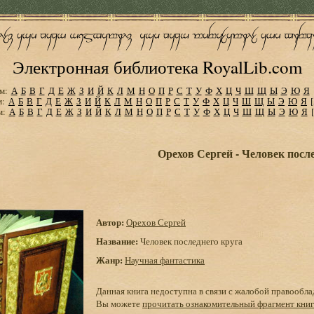
Электронная библиотека RoyalLib.com
м:
А
Б
В
Г
Д
Е
Ж
З
И
Й
К
Л
М
Н
О
П
Р
С
Т
У
Ф
Х
Ц
Ч
Ш
Щ
Ы
Э
Ю
Я
м:
А
Б
В
Г
Д
Е
Ж
З
И
Й
К
Л
М
Н
О
П
Р
С
Т
У
Ф
Х
Ц
Ч
Ш
Щ
Ы
Э
Ю
Я
м:
А
Б
В
Г
Д
Е
Ж
З
И
Й
К
Л
М
Н
О
П
Р
С
Т
У
Ф
Х
Ц
Ч
Ш
Щ
Ы
Э
Ю
Я
Орехов Сергей - Человек посл
Автор:
Орехов Сергей
Название:
Человек последнего круга
Жанр:
Научная фантастика
Данная книга недоступна в связи с жалобой правообла
Вы можете
прочитать ознакомительный фрагмент кни