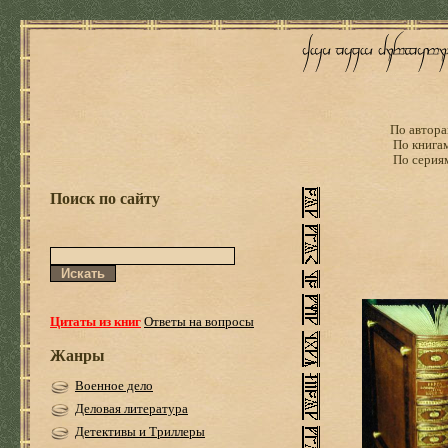
По автора
По книга
По серия
Поиск по сайту
Цитаты из книг
Ответы на вопросы
Жанры
Военное дело
Деловая литература
Детективы и Триллеры