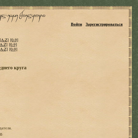
Войти
Зарегистрироваться
[A-Z]
[0-9]
[A-Z]
[0-9]
[A-Z]
[0-9]
еднего круга
дателя.
ги
.