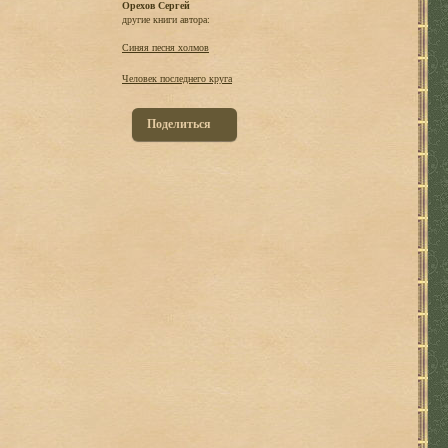
Орехов Сергей
другие книги автора:
Синяя песня холмов
Человек последнего круга
Поделиться