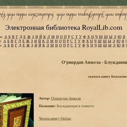
Электронная библиотека RoyalLib.com
м:
А
Б
В
Г
Д
Е
Ж
З
И
Й
К
Л
М
Н
О
П
Р
С
Т
У
Ф
Х
Ц
Ч
Ш
Щ
Ы
Э
Ю
Я
м:
А
Б
В
Г
Д
Е
Ж
З
И
Й
К
Л
М
Н
О
П
Р
С
Т
У
Ф
Х
Ц
Ч
Ш
Щ
Ы
Э
Ю
Я
м:
А
Б
В
Г
Д
Е
Ж
З
И
Й
К
Л
М
Н
О
П
Р
С
Т
У
Ф
Х
Ц
Ч
Ш
Щ
Ы
Э
Ю
Я
О'риордан Анжела - Блуждающ
скачать книгу бесплатно
Автор:
О'риордан Анжела
Название:
Блуждающая в темноте
Читать книгу Online