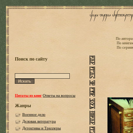
По автора
По книга
По серия
Поиск по сайту
Цитаты из книг
Ответы на вопросы
Жанры
Военное дело
Деловая литература
Детективы и Триллеры