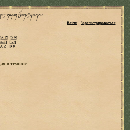
Войти
Зарегистрироваться
[A-Z]
[0-9]
[A-Z]
[0-9]
[A-Z]
[0-9]
ая в темноте