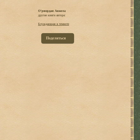
О'риордан Анжела
другие книги автора:
Блуждающая в темноте
Поделиться