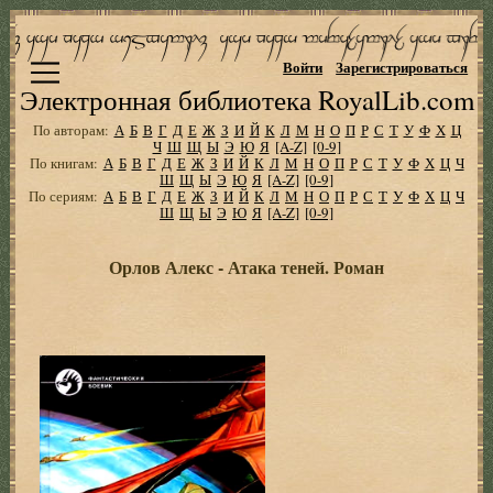
Войти
Зарегистрироваться
Электронная библиотека RoyalLib.com
По авторам:
А
Б
В
Г
Д
Е
Ж
З
И
Й
К
Л
М
Н
О
П
Р
С
Т
У
Ф
Х
Ц
Ч
Ш
Щ
Ы
Э
Ю
Я
[A-Z]
[0-9]
По книгам:
А
Б
В
Г
Д
Е
Ж
З
И
Й
К
Л
М
Н
О
П
Р
С
Т
У
Ф
Х
Ц
Ч
Ш
Щ
Ы
Э
Ю
Я
[A-Z]
[0-9]
По сериям:
А
Б
В
Г
Д
Е
Ж
З
И
Й
К
Л
М
Н
О
П
Р
С
Т
У
Ф
Х
Ц
Ч
Ш
Щ
Ы
Э
Ю
Я
[A-Z]
[0-9]
Орлов Алекс - Атака теней. Роман