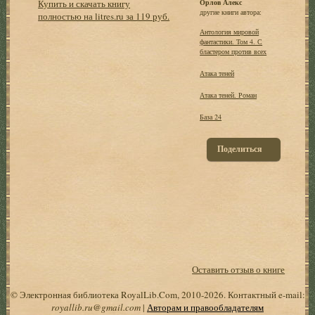
Купить и скачать книгу
Орлов Алекс
другие книги автора:
полностью на litres.ru за 119 руб.
Антология мировой
фантастики. Том 4. С
бластером против всех
Атака теней
Атака теней. Роман
База 24
Поделиться
Оставить отзыв о книге
© Электронная библиотека RoyalLib.Com, 2010-2026. Контактный e-mail:
royallib.ru@gmail.com
|
Авторам и правообладателям