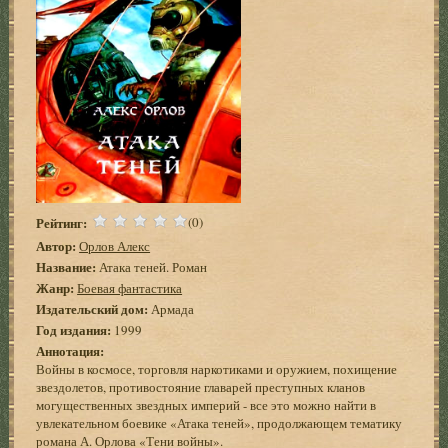
Рейтинг:
(0)
Автор:
Орлов Алекс
Название:
Атака теней. Роман
Жанр:
Боевая фантастика
Издательский дом:
Армада
Год издания:
1999
Аннотация:
Войны в космосе, торговля наркотиками и оружием, похищение
звездолетов, противостояние главарей преступных кланов
могущественных звездных империй - все это можно найти в
увлекательном боевике «Атака теней», продолжающем тематику
романа А. Орлова «Тени войны».