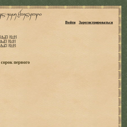
Войти
Зарегистрироваться
[A-Z]
[0-9]
[A-Z]
[0-9]
[A-Z]
[0-9]
 сорок первого