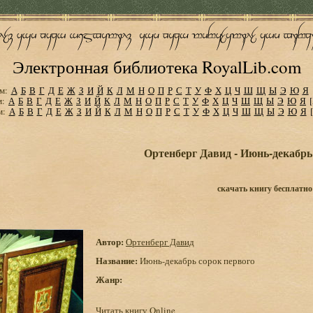
Электронная библиотека RoyalLib.com
м:
А
Б
В
Г
Д
Е
Ж
З
И
Й
К
Л
М
Н
О
П
Р
С
Т
У
Ф
Х
Ц
Ч
Ш
Щ
Ы
Э
Ю
Я
м:
А
Б
В
Г
Д
Е
Ж
З
И
Й
К
Л
М
Н
О
П
Р
С
Т
У
Ф
Х
Ц
Ч
Ш
Щ
Ы
Э
Ю
Я
м:
А
Б
В
Г
Д
Е
Ж
З
И
Й
К
Л
М
Н
О
П
Р
С
Т
У
Ф
Х
Ц
Ч
Ш
Щ
Ы
Э
Ю
Я
Ортенберг Давид - Июнь-декабрь
скачать книгу бесплатно
Автор:
Ортенберг Давид
Название:
Июнь-декабрь сорок первого
Жанр:
Читать книгу Online