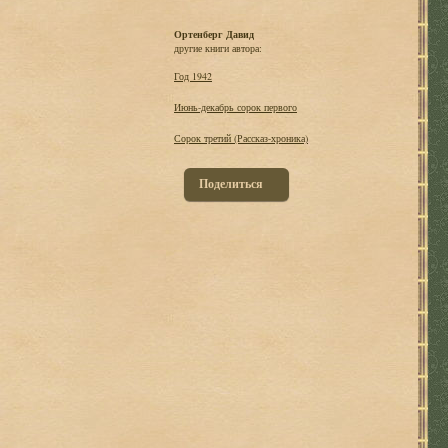
Ортенберг Давид
другие книги автора:
Год 1942
Июнь-декабрь сорок первого
Сорок третий (Рассказ-хроника)
Поделиться