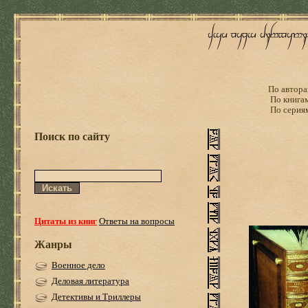
По автора
По книга
По серия
Поиск по сайту
Цитаты из книг
Ответы на вопросы
Жанры
Военное дело
Деловая литература
Детективы и Триллеры