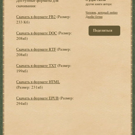
Доступные форматы для
другие книги автора:
скачивания:
Человек, который любил
Скачать в формате FB2
(Размер:
Джейн Остин
233 Кб)
Поделиться
Скачать в формате DOC
(Размер:
208кб)
Скачать в формате RTF
(Размер:
208кб)
Скачать в формате TXT
(Размер:
199кб)
Скачать в формате HTML
(Размер: 231кб)
Скачать в формате EPUB
(Размер:
294кб)