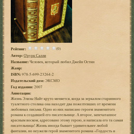
Рейтинг:
(0)
Автор:
О'рурк Салли
Название:
Человек, который любил Джейн Остин
Жанр:
ISBN:
978-5-699-23264-2
Издательский дом:
ЭКСМО
Год издания:
2007
Аннотация:
Жизнь Элизы Найт круто меняется, когда за зеркалом старинного
туалетного столика она находит два пожелтевших от времени
любовных письма. Одно из них написано героем знаменитого
романа к создавшей его писательнице. А второе, запечатанное
красным воском, адресовано этому герою, и написала его та самая
писательница! Жизнь иногда бывает удивительнее любой
фантазии, но неужели герой знаменитого романа «Гордость и