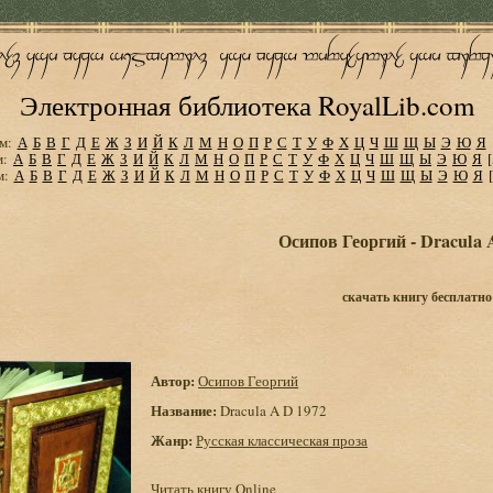
Электронная библиотека RoyalLib.com
м:
А
Б
В
Г
Д
Е
Ж
З
И
Й
К
Л
М
Н
О
П
Р
С
Т
У
Ф
Х
Ц
Ч
Ш
Щ
Ы
Э
Ю
Я
м:
А
Б
В
Г
Д
Е
Ж
З
И
Й
К
Л
М
Н
О
П
Р
С
Т
У
Ф
Х
Ц
Ч
Ш
Щ
Ы
Э
Ю
Я
м:
А
Б
В
Г
Д
Е
Ж
З
И
Й
К
Л
М
Н
О
П
Р
С
Т
У
Ф
Х
Ц
Ч
Ш
Щ
Ы
Э
Ю
Я
Осипов Георгий - Dracula 
скачать книгу бесплатно
Автор:
Осипов Георгий
Название:
Dracula A D 1972
Жанр:
Русская классическая проза
Читать книгу Online