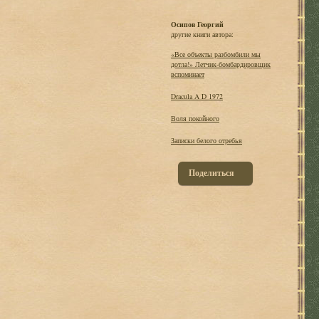
Осипов Георгий
другие книги автора:
«Все объекты разбомбили мы
дотла!» Летчик-бомбардировщик
вспоминает
Dracula A D 1972
Воля покойного
Записки белого отребья
Поделиться