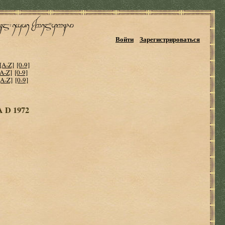
Войти
Зарегистрироваться
[A-Z]
[0-9]
[A-Z]
[0-9]
[A-Z]
[0-9]
A D 1972