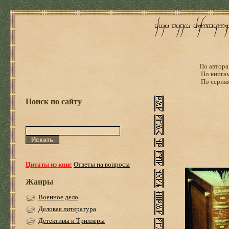
По автора
По книга
По серия
Поиск по сайту
Цитаты из книг
Ответы на вопросы
Жанры
Военное дело
Деловая литература
Детективы и Триллеры