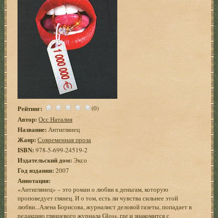
Рейтинг:
(0)
Автор:
Осс Наталия
Название:
Антиглянец
Жанр:
Современная проза
ISBN:
978-5-699-24519-2
Издательский дом:
Эксо
Год издания:
2007
Аннотация:
«Антиглянец» – это роман о любви к деньгам, которую
проповедует глянец. И о том, есть ли чувства сильнее этой
любви...Алена Борисова, журналист деловой газеты, попадает в
редакцию глянцевого журнала Gloss, где и знакомится с