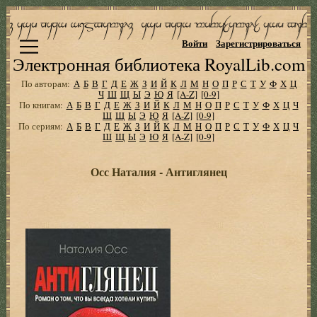
Войти
Зарегистрироваться
Электронная библиотека RoyalLib.com
По авторам:
А
Б
В
Г
Д
Е
Ж
З
И
Й
К
Л
М
Н
О
П
Р
С
Т
У
Ф
Х
Ц
Ч
Ш
Щ
Ы
Э
Ю
Я
[A-Z]
[0-9]
По книгам:
А
Б
В
Г
Д
Е
Ж
З
И
Й
К
Л
М
Н
О
П
Р
С
Т
У
Ф
Х
Ц
Ч
Ш
Щ
Ы
Э
Ю
Я
[A-Z]
[0-9]
По сериям:
А
Б
В
Г
Д
Е
Ж
З
И
Й
К
Л
М
Н
О
П
Р
С
Т
У
Ф
Х
Ц
Ч
Ш
Щ
Ы
Э
Ю
Я
[A-Z]
[0-9]
Осс Наталия - Антиглянец